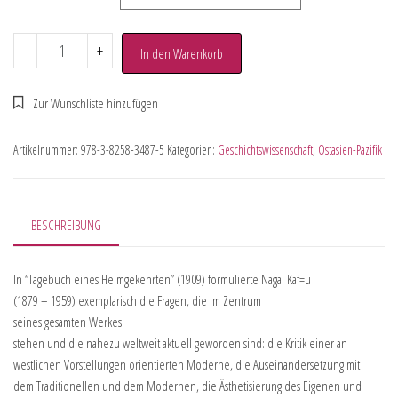
-
+
In den Warenkorb
Artikelnummer:
978-3-8258-3487-5
Kategorien:
Geschichtswissenschaft
,
Ostasien-Pazifik
BESCHREIBUNG
In “Tagebuch eines Heimgekehrten” (1909) formulierte Nagai Kaf=u
(1879 – 1959) exemplarisch die Fragen, die im Zentrum
seines gesamten Werkes
stehen und die nahezu weltweit aktuell geworden sind: die Kritik einer an
westlichen Vorstellungen orientierten Moderne, die Auseinandersetzung mit
dem Traditionellen und dem Modernen, die Ästhetisierung des Eigenen und