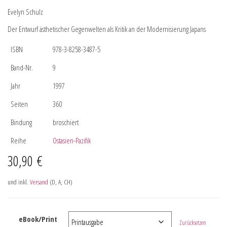
Evelyn Schulz
Der Entwurf ästhetischer Gegenwelten als Kritik an der Modernisierung Japans
ISBN
978-3-8258-3487-5
Band-Nr.
9
Jahr
1997
Seiten
360
Bindung
broschiert
Reihe
Ostasien-Pazifik
30,90
€
und inkl.
Versand
(D, A, CH)
eBook/Print
Zurücksetzen