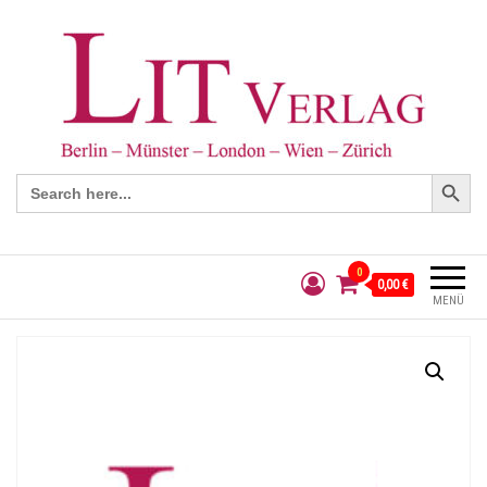
Search Button
Search
for:
0
0,00 €
MENÜ