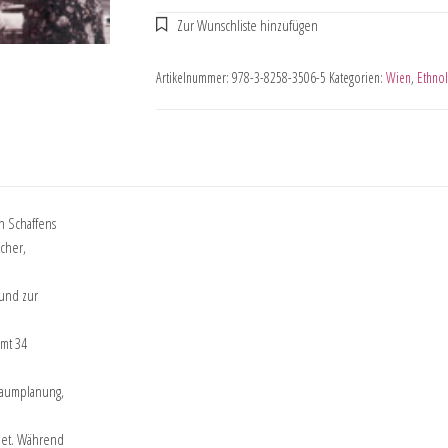
Artikelnummer:
978-3-8258-3506-5
Kategorien:
Wien
,
Ethnol
n Schaffens
cher,
 und zur
amt 34
Raumplanung,
net. Während