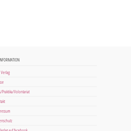
INFORMATION
 Verlag
sse
s/Praktika/Volontariat
takt
ressum
enschutz
 Verlag auf facebook