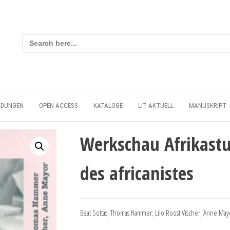
Search
for:
LDUNGEN
OPEN ACCESS
KATALOGE
LIT AKTUELL
MANUSKRIPT
Werkschau Afrikastu
des africanistes
Beat Sottas; Thomas Hammer; Lilo Roost Vischer; Anne Mayo