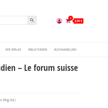
Search Button
0
0,00 €
DER VERLAG
BIBLIOTHEKEN
BUCHHANDLUNG
dien – Le forum suisse
r (Hrsg./éd.)