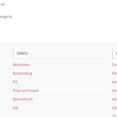
 auf
 mögliche
SERVICE
Bibliotheken
Der
Buchhandlung
Pre
FAQ
Job
Preise und Versand
Kon
Widerrufsrecht
Imp
AGB
Dat
LIT