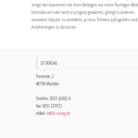
einige der AutorInnen mit ihren Beiträgen nur einen flüchtigen Blick
Ideenskizzen oder work in progress gewähren, gelingt es anderen,
innovative Impulse zu vermitteln, ja neue Themen aufzugreifen und
Annäherungen zu skizzieren.
LIT VERLAG
Fresnostr. 2
48159 Münster
Telefon: 0251 62032 0
Fax: 0251 231972
eMail:
lit@lit-verlag.de