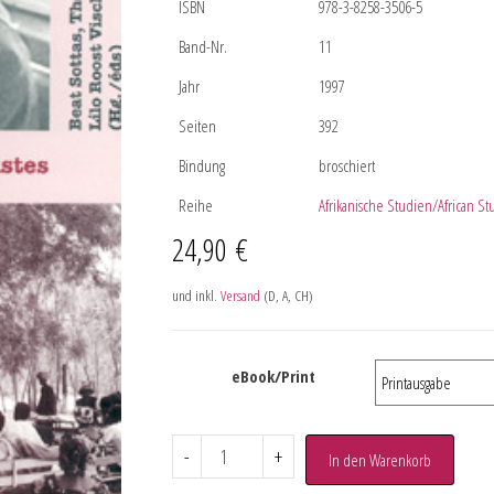
ISBN
978-3-8258-3506-5
Band-Nr.
11
Jahr
1997
Seiten
392
Bindung
broschiert
Reihe
Afrikanische Studien/African St
24,90
€
und inkl.
Versand
(D, A, CH)
eBook/Print
-
+
In den Warenkorb