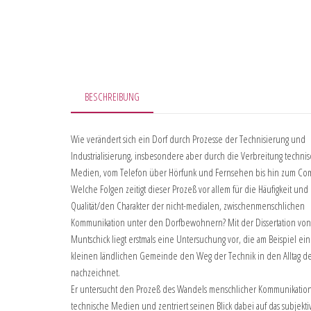
BESCHREIBUNG
Wie verändert sich ein Dorf durch Prozesse der Technisierung und
Industrialisierung, insbesondere aber durch die Verbreitung techni
Medien, vom Telefon über Hörfunk und Fernsehen bis hin zum Co
Welche Folgen zeitigt dieser Prozeß vor allem für die Häufigkeit und
Qualität/den Charakter der nicht-medialen, zwischenmenschlichen
Kommunikation unter den Dorfbewohnern? Mit der Dissertation vo
Muntschick liegt erstmals eine Untersuchung vor, die am Beispiel ein
kleinen ländlichen Gemeinde den Weg der Technik in den Alltag 
nachzeichnet.
Er untersucht den Prozeß des Wandels menschlicher Kommunikatio
technische Medien und zentriert seinen Blick dabei auf das subjekti