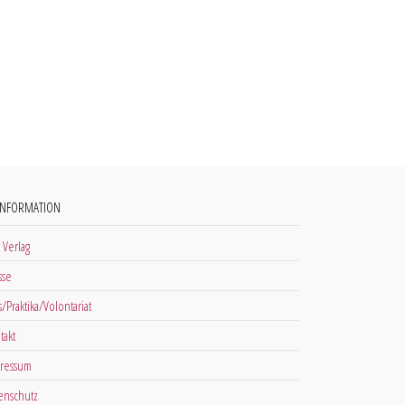
INFORMATION
 Verlag
sse
s/Praktika/Volontariat
takt
ressum
enschutz