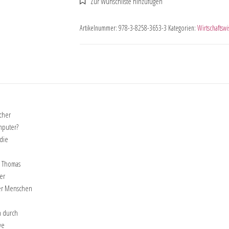
Artikelnummer:
978-3-8258-3653-3
Kategorien:
Wirtschaftswi
scher
mputer?
 die
n Thomas
er
der Menschen
n durch
ve