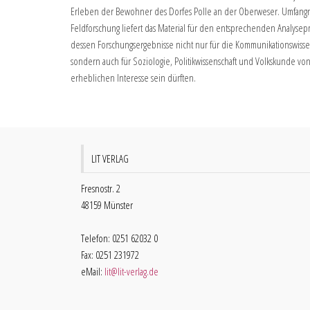
Erleben der Bewohner des Dorfes Polle an der Oberweser. Umfang
Feldforschung liefert das Material für den entsprechenden Analysep
dessen Forschungsergebnisse nicht nur für die Kommunikationswisse
sondern auch für Soziologie, Politikwissenschaft und Volkskunde vo
erheblichen Interesse sein dürften.
LIT VERLAG
Fresnostr. 2
48159 Münster
Telefon: 0251 62032 0
Fax: 0251 231972
eMail:
lit@lit-verlag.de