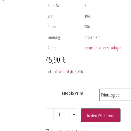
Band-Nr.
7
Jahr
1998
Seiten
986
Bindung
broschiert
Reihe
Kommunikationsökologie
45,90
€
und inkl.
Versand
(D, A, CH)
eBook/Print
-
+
In den Warenkorb