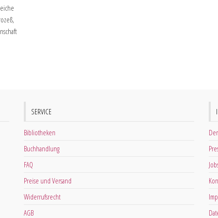
reiche
rozeß,
nschaft
n
SERVICE
Bibliotheken
Der
Buchhandlung
Pre
FAQ
Job
Preise und Versand
Kon
Widerrufsrecht
Imp
AGB
Dat