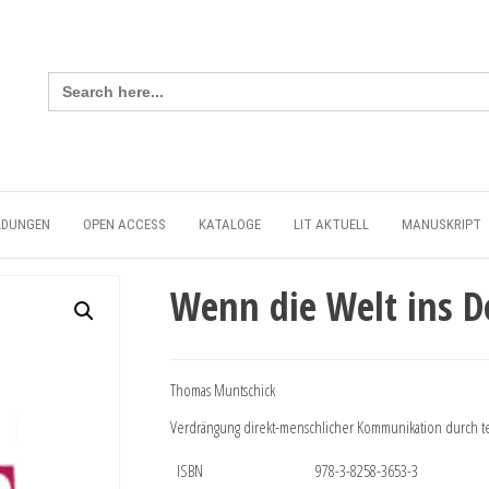
Search
for:
LDUNGEN
OPEN ACCESS
KATALOGE
LIT AKTUELL
MANUSKRIPT
Wenn die Welt ins 
Thomas Muntschick
Verdrängung direkt-menschlicher Kommunikation durch t
ISBN
978-3-8258-3653-3