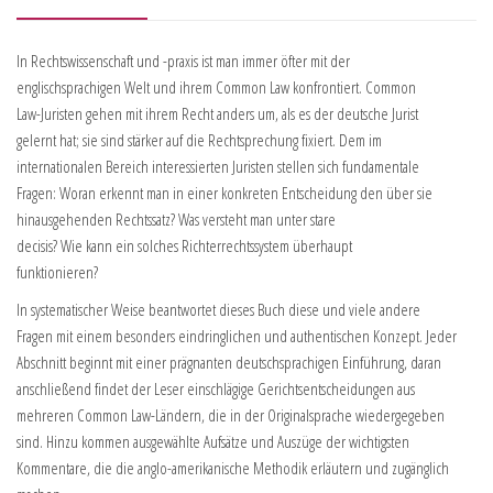
In Rechtswissenschaft und -praxis ist man immer öfter mit der
englischsprachigen Welt und ihrem Common Law konfrontiert. Common
Law-Juristen gehen mit ihrem Recht anders um, als es der deutsche Jurist
gelernt hat; sie sind stärker auf die Rechtsprechung fixiert. Dem im
internationalen Bereich interessierten Juristen stellen sich fundamentale
Fragen: Woran erkennt man in einer konkreten Entscheidung den über sie
hinausgehenden Rechtssatz? Was versteht man unter stare
decisis? Wie kann ein solches Richterrechtssystem überhaupt
funktionieren?
In systematischer Weise beantwortet dieses Buch diese und viele andere
Fragen mit einem besonders eindringlichen und authentischen Konzept. Jeder
Abschnitt beginnt mit einer prägnanten deutschsprachigen Einführung, daran
anschließend findet der Leser einschlägige Gerichtsentscheidungen aus
mehreren Common Law-Ländern, die in der Originalsprache wiedergegeben
sind. Hinzu kommen ausgewählte Aufsätze und Auszüge der wichtigsten
Kommentare, die die anglo-amerikanische Methodik erläutern und zugänglich