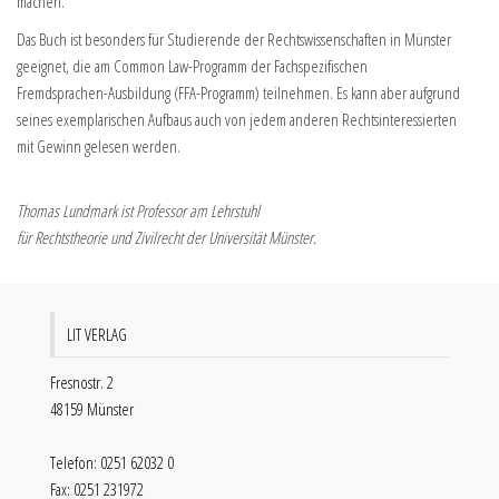
machen.
Das Buch ist besonders für Studierende der Rechtswissenschaften in Münster
geeignet, die am Common Law-Programm der Fachspezifischen
Fremdsprachen-Ausbildung (FFA-Programm) teilnehmen. Es kann aber aufgrund
seines exemplarischen Aufbaus auch von jedem anderen Rechtsinteressierten
mit Gewinn gelesen werden.
Thomas Lundmark ist Professor am Lehrstuhl
für Rechtstheorie und Zivilrecht der Universität Münster.
LIT VERLAG
Fresnostr. 2
48159 Münster
Telefon: 0251 62032 0
Fax: 0251 231972