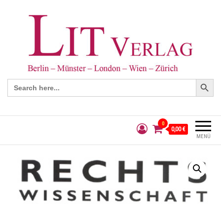
Search Button
Search
for:
0
0,00 €
MENÜ