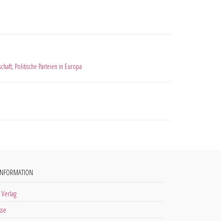
schaft
,
Politische Parteien in Europa
INFORMATION
 Verlag
sse