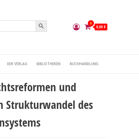
Search Button
0
0,00 €
DER VERLAG
BIBLIOTHEKEN
BUCHHANDLUNG
chtsreformen und
im Strukturwandel des
ensystems