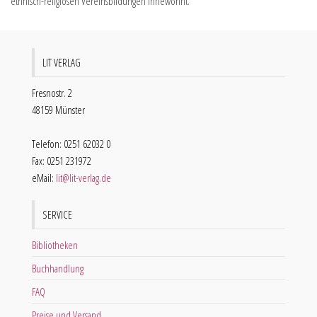
ethnisch-religiösen Vereinsbildungen innewohnt.
LIT VERLAG
Fresnostr. 2
48159 Münster
Telefon: 0251 62032 0
Fax: 0251 231972
eMail:
lit@lit-verlag.de
SERVICE
Bibliotheken
Buchhandlung
FAQ
Preise und Versand