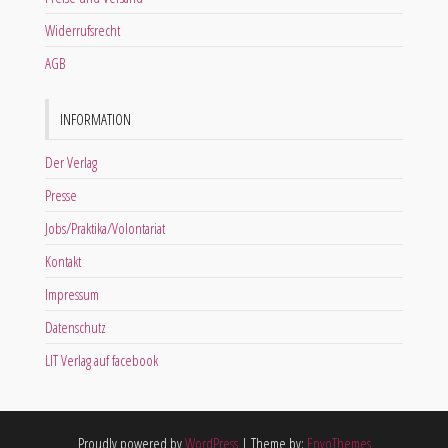
Widerrufsrecht
AGB
INFORMATION
Der Verlag
Presse
Jobs/Praktika/Volontariat
Kontakt
Impressum
Datenschutz
LIT Verlag auf facebook
Proudly powered by
WordPress
|
Theme by:
EnvoThemes