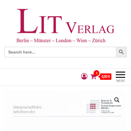
Search Button
Search
for:
0
0,00 €
MENÜ