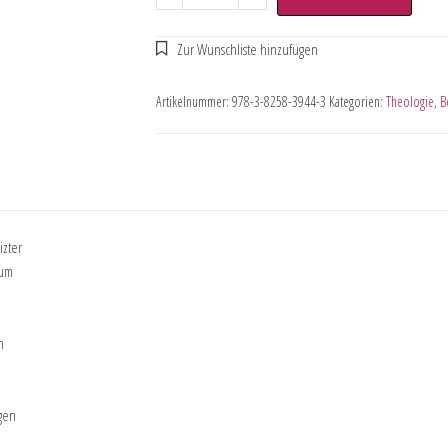
Artikelnummer:
978-3-8258-3944-3
Kategorien:
Theologie
,
B
izter
aum
n
agen