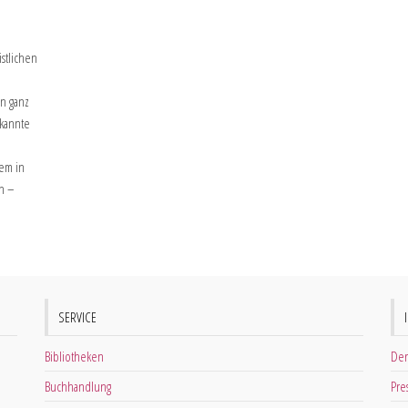
stlichen
en ganz
kannte
dem in
n –
SERVICE
Bibliotheken
Der
Buchhandlung
Pre