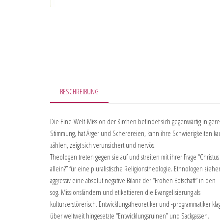
BESCHREIBUNG
Die Eine-Welt-Mission der Kirchen befindet sich gegenwärtig in gere
Stimmung, hat Ärger und Scherereien, kann ihre Schwierigkeiten k
zählen, zeigt sich verunsichert und nervös.
Theologen treten gegen sie auf und streiten mit ihrer Frage “Christus
allein?” für eine pluralistische Religionstheologie. Ethnologen ziehe
aggressiv eine absolut negative Bilanz der “Frohen Botschaft” in den
sog. Missionsländern und etikettieren die Evangelisierung als
kulturzerstörerisch. Entwicklungstheoretiker und -programmatiker kl
über weltweit hingesetzte “Entwicklungsruinen” und Sackgassen.