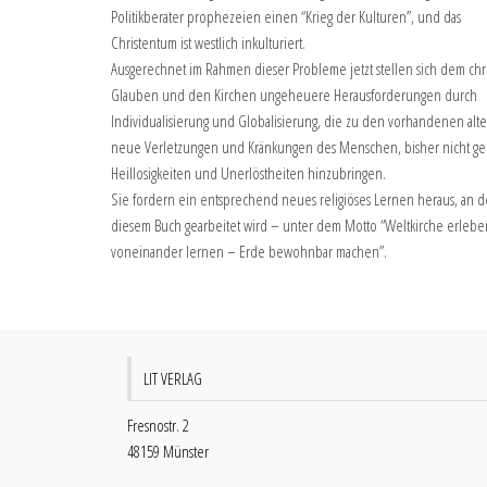
Politikberater prophezeien einen “Krieg der Kulturen”, und das
Christentum ist westlich inkulturiert.
Ausgerechnet im Rahmen dieser Probleme jetzt stellen sich dem chri
Glauben und den Kirchen ungeheuere Herausforderungen durch
Individualisierung und Globalisierung, die zu den vorhandenen alt
neue Verletzungen und Kränkungen des Menschen, bisher nicht ge
Heillosigkeiten und Unerlöstheiten hinzubringen.
Sie fordern ein entsprechend neues religiöses Lernen heraus, an 
diesem Buch gearbeitet wird – unter dem Motto “Weltkirche erlebe
voneinander lernen – Erde bewohnbar machen”.
LIT VERLAG
Fresnostr. 2
48159 Münster