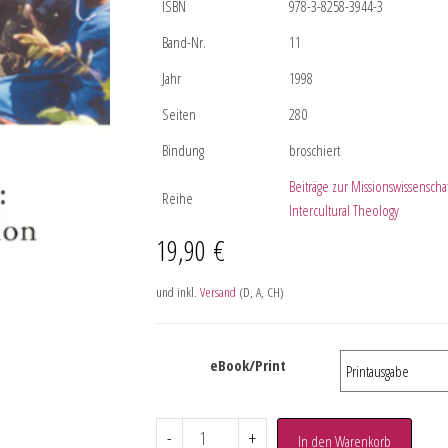
ISBN
978-3-8258-3944-3
Band-Nr.
11
Jahr
1998
Seiten
280
Bindung
broschiert
Beiträge zur Missionswissenscha
Reihe
Intercultural Theology
19,90
€
und inkl.
Versand
(D, A, CH)
eBook/Print
-
+
In den Warenkorb