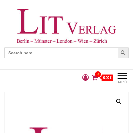
Search Button
Search
for:
0
0,00 €
MENÜ