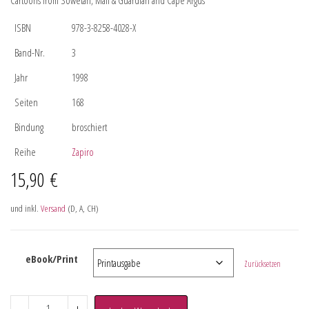
Cartoons from Sowetan, Mail & Guardian and Cape Argus
ISBN
978-3-8258-4028-X
Band-Nr.
3
Jahr
1998
Seiten
168
Bindung
broschiert
Reihe
Zapiro
15,90
€
und inkl.
Versand
(D, A, CH)
eBook/Print
Zurücksetzen