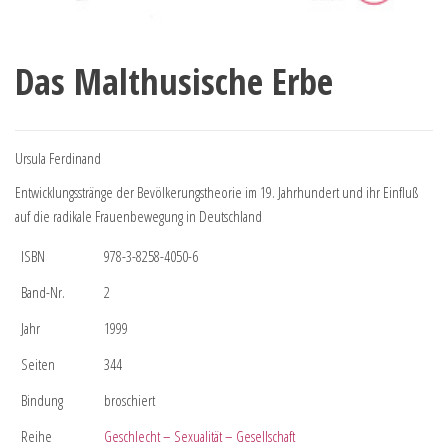
Das Malthusische Erbe
Ursula Ferdinand
Entwicklungsstränge der Bevölkerungstheorie im 19. Jahrhundert und ihr Einfluß
auf die radikale Frauenbewegung in Deutschland
ISBN
978-3-8258-4050-6
Band-Nr.
2
Jahr
1999
Seiten
344
Bindung
broschiert
Reihe
Geschlecht – Sexualität – Gesellschaft