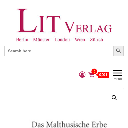
Search Button
Search
for:
0
0,00 €
MENÜ