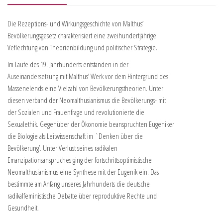
Die Rezeptions- und Wirkungsgeschichte von Malthus’
Bevölkerungsgesetz charakterisiert eine zweihundertjährige
Veflechtung von Theorienbildung und politischer Strategie.
Im Laufe des 19. Jahrhunderts entstanden in der
Auseinandersetzung mit Malthus’ Werk vor dem Hintergrund des
Massenelends eine Vielzahl von Bevölkerungstheorien. Unter
diesen verband der Neomalthusianismus die Bevölkerungs- mit
der Sozialen und Frauenfrage und revolutionierte die
Sexualethik. Gegenüber der Ökonomie beanspruchten Eugeniker
die Biologie als Leitwissenschaft im `Denken über die
Bevölkerung’. Unter Verlust seines radikalen
Emanzipationsanspruches ging der fortschrittsoptimistische
Neomalthusianismus eine Synthese mit der Eugenik ein. Das
bestimmte am Anfang unseres Jahrhunderts die deutsche
radikalfeministische Debatte über reproduktive Rechte und
Gesundheit.