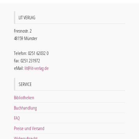
LIT VERLAG
Fresnostr. 2
48159 Münster
Telefon: 0251 62032 0
Fax: 0251 231972
eMail:
lit@lit-verlag.de
SERVICE
Bibliotheken
Buchhandlung
FAQ
Preise und Versand
Widerrufsrecht