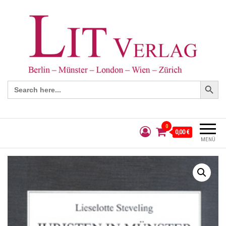
Search Button
Search
for:
0
0,00 €
MENÜ