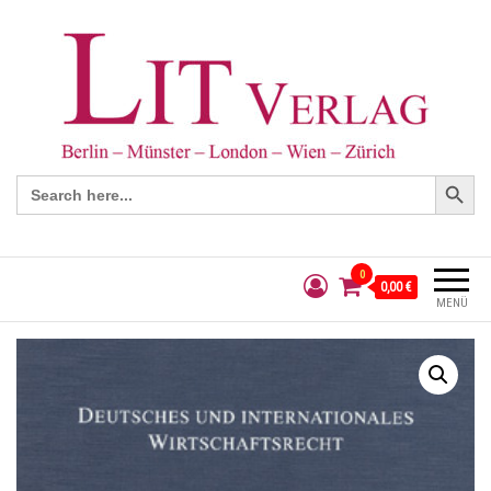
Search Button
Search
for:
0
0,00 €
MENÜ