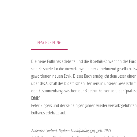
BESCHREIBUNG
Die neue Euthanasiedebatte und die Bioethik-Konvention des Euro
sind Beispiele für die Auswirkungen einer zunehmend gesellschaftsf
gewordenen neuen Ethik. Dieses Buch ermöglicht dem Leser einen
über das Ausmaß des bioethischen Denkens in unserer Gesellschaft 
den Zusammenhang zwischen der Bioethik-Konvention, der “praktis
Ethik”
Peter Singers und der seit einigen Jahren wieder verstärkt geführten
Euthanasiedebatte auf.
Annerose Siebert. Diplom Sozialpädagogin; geb. 1971