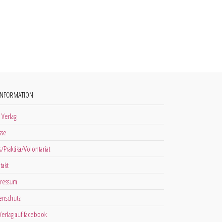
INFORMATION
 Verlag
sse
s/Praktika/Volontariat
takt
ressum
enschutz
 Verlag auf facebook