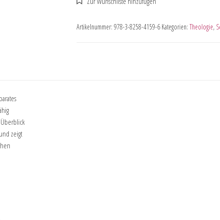
Artikelnummer:
978-3-8258-4159-6
Kategorien:
Theologie
,
S
parates
ähig
 Überblick
und zeigt
chen