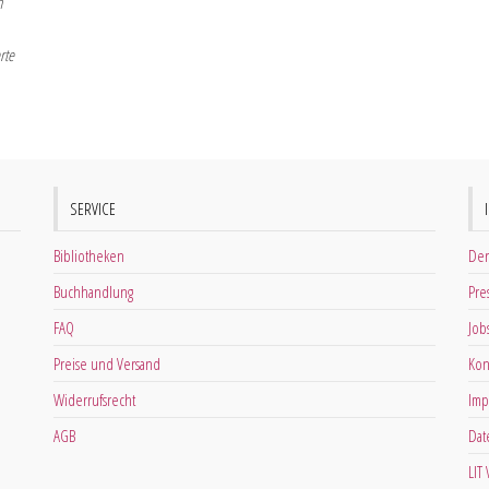
n
rte
SERVICE
Bibliotheken
Der
Buchhandlung
Pre
FAQ
Job
Preise und Versand
Kon
Widerrufsrecht
Imp
AGB
Dat
LIT