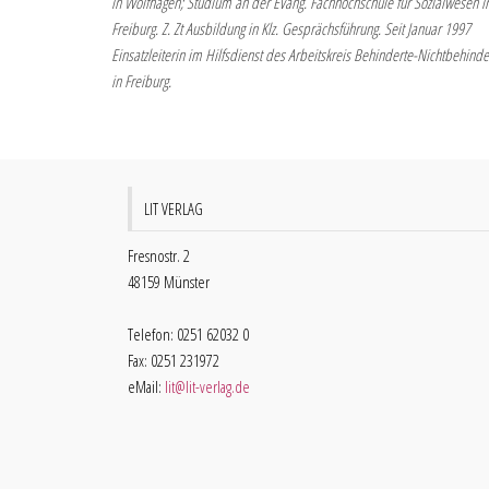
in Wolfhagen; Studium an der Evang. Fachhochschule für Sozialwesen i
Freiburg. Z. Zt Ausbildung in Klz. Gesprächsführung. Seit Januar 1997
Einsatzleiterin im Hilfsdienst des Arbeitskreis Behinderte-Nichtbehinde
in Freiburg.
LIT VERLAG
Fresnostr. 2
48159 Münster
Telefon: 0251 62032 0
Fax: 0251 231972
eMail:
lit@lit-verlag.de