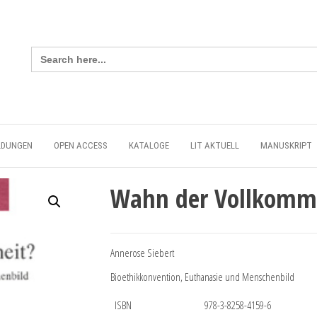
Search
for:
LDUNGEN
OPEN ACCESS
KATALOGE
LIT AKTUELL
MANUSKRIPT
Wahn der Vollkomm
Annerose Siebert
Bioethikkonvention, Euthanasie und Menschenbild
ISBN
978-3-8258-4159-6