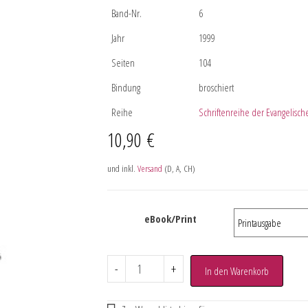
Band-Nr.
6
Jahr
1999
Seiten
104
Bindung
broschiert
Reihe
Schriftenreihe der Evangelisch
10,90
€
und inkl.
Versand
(D, A, CH)
eBook/Print
-
+
In den Warenkorb