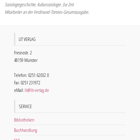
Soziologiegeschichte, Kultursoziologie. Zur Zeit
Mitarbeiter an der Ferdinand-Tönnies-Gesamtausgabe.
LIT VERLAG
Fresnostr. 2
48159 Münster
Telefon: 0251 62032 0
Fax: 0251 231972
eMail:
lit@lit-verlag.de
SERVICE
Bibliotheken
Buchhandlung