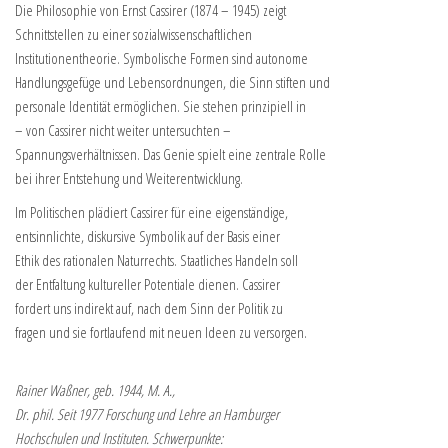
Die Philosophie von Ernst Cassirer (1874 – 1945) zeigt
Schnittstellen zu einer sozialwissenschaftlichen
Institutionentheorie. Symbolische Formen sind autonome
Handlungsgefüge und Lebensordnungen, die Sinn stiften und
personale Identität ermöglichen. Sie stehen prinzipiell in
– von Cassirer nicht weiter untersuchten –
Spannungsverhältnissen. Das Genie spielt eine zentrale Rolle
bei ihrer Entstehung und Weiterentwicklung.
Im Politischen plädiert Cassirer für eine eigenständige,
entsinnlichte, diskursive Symbolik auf der Basis einer
Ethik des rationalen Naturrechts. Staatliches Handeln soll
der Entfaltung kultureller Potentiale dienen. Cassirer
fordert uns indirekt auf, nach dem Sinn der Politik zu
fragen und sie fortlaufend mit neuen Ideen zu versorgen.
Rainer Waßner, geb. 1944, M. A.,
Dr. phil. Seit 1977 Forschung und Lehre an Hamburger
Hochschulen und Instituten. Schwerpunkte: