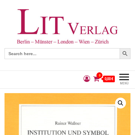
Search Button
Search
for:
0
0,00 €
MENÜ