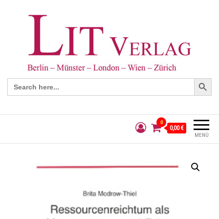
Search Button
Search
for:
0
0,00 €
MENÜ