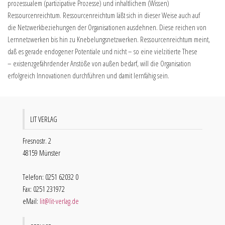
prozessualem (partizipative Prozesse) und inhaltlichem (Wissen)
Ressourcenreichtum. Ressourcenreichtum läßt sich in dieser Weise auch auf
die Netzwerkbeziehungen der Organisationen ausdehnen. Diese reichen von
Lernnetzwerken bis hin zu Knebelungsnetzwerken. Ressourcenreichtum meint,
daß es gerade endogener Potentiale und nicht – so eine vielzitierte These
– existenzgefährdender Anstöße von außen bedarf, will die Organisation
erfolgreich Innovationen durchführen und damit lernfähig sein.
LIT VERLAG
Fresnostr. 2
48159 Münster
Telefon: 0251 62032 0
Fax: 0251 231972
eMail:
lit@lit-verlag.de