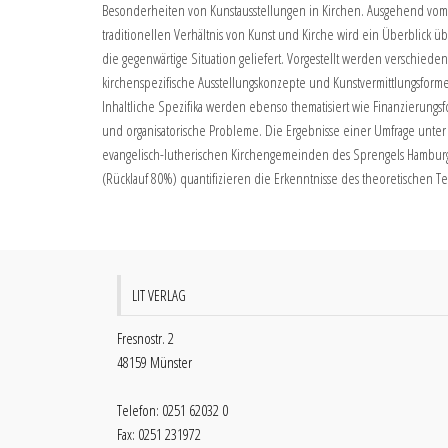
Besonderheiten von Kunstausstellungen in Kirchen. Ausgehend vom
traditionellen Verhältnis von Kunst und Kirche wird ein Überblick ü
die gegenwärtige Situation geliefert. Vorgestellt werden verschiede
kirchenspezifische Ausstellungskonzepte und Kunstvermittlungsform
Inhaltliche Spezifika werden ebenso thematisiert wie Finanzierungs
und organisatorische Probleme. Die Ergebnisse einer Umfrage unter 
evangelisch-lutherischen Kirchengemeinden des Sprengels Hambur
(Rücklauf 80%) quantifizieren die Erkenntnisse des theoretischen Tei
LIT VERLAG
Fresnostr. 2
48159 Münster
Telefon: 0251 62032 0
Fax: 0251 231972