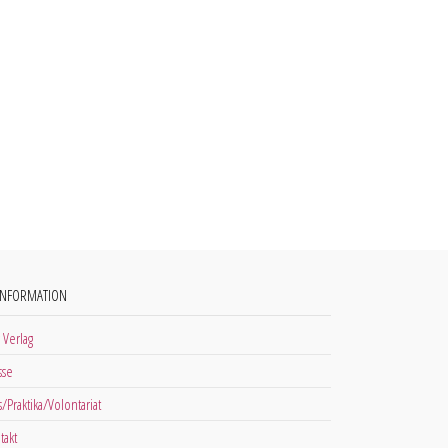
INFORMATION
 Verlag
sse
s/Praktika/Volontariat
takt