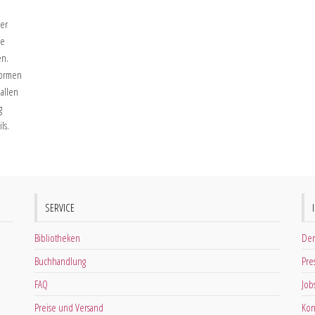
ber
ne
en.
formen
allen
g
ls.
SERVICE
Bibliotheken
Der
Buchhandlung
Pre
FAQ
Job
Preise und Versand
Kon