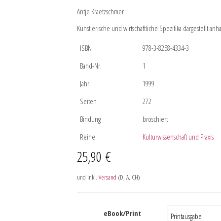
Antje Kraetzschmer
Künstlerische und wirtschaftliche Spezifika dargestellt a
ISBN
978-3-8258-4334-3
Band-Nr.
1
Jahr
1999
Seiten
272
Bindung
broschiert
Reihe
Kulturwissenschaft und Praxis
25,90
€
und inkl.
Versand
(D, A, CH)
eBook/Print