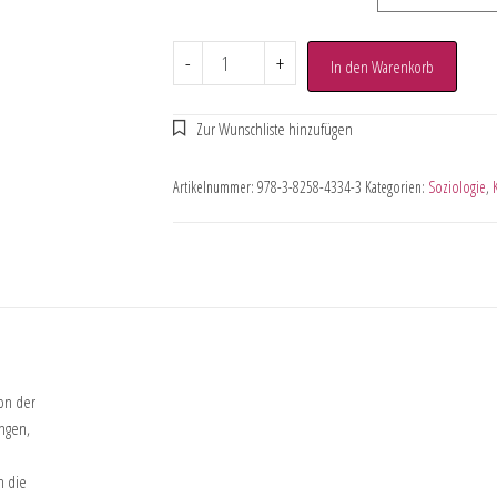
-
+
In den Warenkorb
Artikelnummer:
978-3-8258-4334-3
Kategorien:
Soziologie
,
on der
ungen,
h die