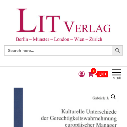
Search Button
Search
for:
0
0,00 €
MENÜ