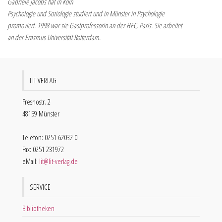
Gabriele Jacobs hat in Köln
Psychologie und Soziologie studiert und in Münster in Psychologie
promoviert. 1998 war sie Gastprofessorin an der HEC, Paris. Sie arbeitet
an der Erasmus Universität Rotterdam.
LIT VERLAG
Fresnostr. 2
48159 Münster
Telefon: 0251 62032 0
Fax: 0251 231972
eMail:
lit@lit-verlag.de
SERVICE
Bibliotheken