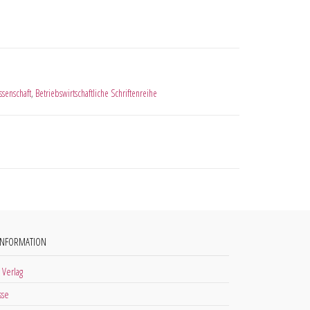
ssenschaft
,
Betriebswirtschaftliche Schriftenreihe
INFORMATION
 Verlag
sse