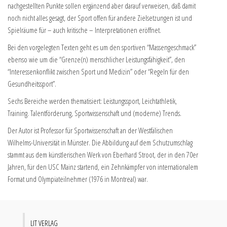
nachgestellten Punkte sollen ergänzend aber darauf verweisen, daß damit
noch nicht alles gesagt, der Sport offen für andere Zielsetzungen ist und
Spielräume für – auch kritische – Interpretationen eröffnet.
Bei den vorgelegten Texten geht es um den sportiven “Massengeschmack”
ebenso wie um die “Grenze(n) menschlicher Leistungsfähigkeit”, den
“Interessenkonflikt zwischen Sport und Medizin” oder “Regeln für den
Gesundheitssport”.
Sechs Bereiche werden thematisiert: Leistungssport, Leichtathletik,
Training. Talentförderung, Sportwissenschaft und (moderne) Trends.
Der Autor ist Professor für Sportwissenschaft an der Westfälischen
Wilhelms-Universität in Münster. Die Abbildung auf dem Schutzumschlag
stammt aus dem künstlerischen Werk von Eberhard Stroot, der in den 70er
Jahren, für den USC Mainz startend, ein Zehnkämpfer von internationalem
Format und Olympiateilnehmer (1976 in Montreal) war.
LIT VERLAG