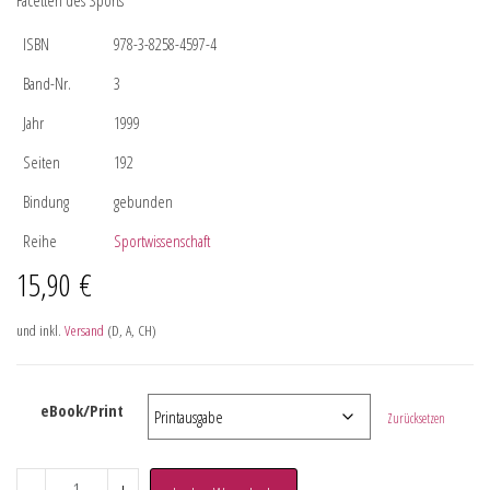
Facetten des Sports
ISBN
978-3-8258-4597-4
Band-Nr.
3
Jahr
1999
Seiten
192
Bindung
gebunden
Reihe
Sportwissenschaft
15,90
€
und inkl.
Versand
(D, A, CH)
eBook/Print
Zurücksetzen