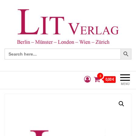
Search Button
Search
for:
0
0,00 €
MENÜ