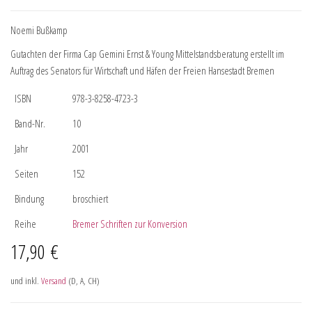
Noemi Bußkamp
Gutachten der Firma Cap Gemini Ernst & Young Mittelstandsberatung erstellt im
Auftrag des Senators für Wirtschaft und Häfen der Freien Hansestadt Bremen
ISBN
978-3-8258-4723-3
Band-Nr.
10
Jahr
2001
Seiten
152
Bindung
broschiert
Reihe
Bremer Schriften zur Konversion
17,90
€
und inkl.
Versand
(D, A, CH)