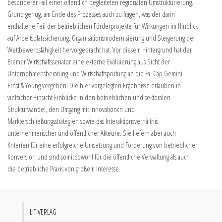
besonderer Fall einer öffentlich begleiteten regionalen Umstrukturierung.
Grund genug, am Ende des Prozesses auch zu fragen, was der darin
enthaltene Teil der betrieblichen Förderprojekte für Wirkungen im Hinblick
auf Arbeitsplatzsicherung, Organisationsmodernisierung und Steigerung der
Wettbewerbsfähigkeit hervorgebracht hat. Vor diesem Hintergrund hat der
Bremer Wirtschaftssenator eine externe Evaluierung aus Sicht der
Unternehmensberatung und Wirtschaftsprüfung an die Fa. Cap Gemini
Ernst & Young vergeben. Die hier vorgelegten Ergebnisse erlauben in
vielfacher Hinsicht Einblicke in den betrieblichen und sektoralen
Strukturwandel, den Umgang mit Innovationcn und
Markterschließungsstrategien sowie das Interaktionsverhältnis
unternehmerischer und öffentlicher Akteure. Sie liefern aber auch
Kriterien für eine erfolgreiche Umsetzung und Förderung von betrieblicher
Konversion und sind somit sowohl für die öffentliche Verwaltung als auch
die betriebliche Praxis von großem Interesse.
LIT VERLAG