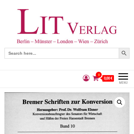
Search Button
Search
for:
0
0,00 €
MENÜ