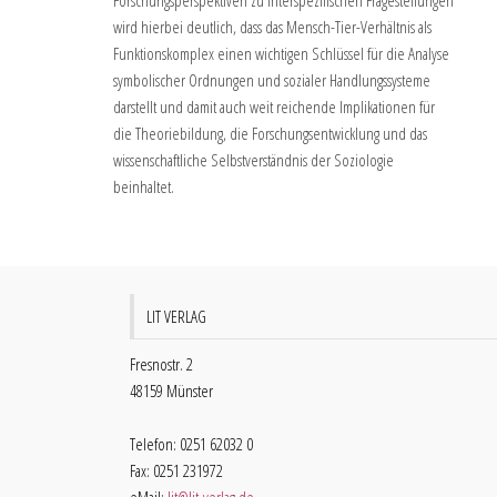
Forschungsperspektiven zu interspezifischen Fragestellungen
wird hierbei deutlich, dass das Mensch-Tier-Verhältnis als
Funktionskomplex einen wichtigen Schlüssel für die Analyse
symbolischer Ordnungen und sozialer Handlungssysteme
darstellt und damit auch weit reichende Implikationen für
die Theoriebildung, die Forschungsentwicklung und das
wissenschaftliche Selbstverständnis der Soziologie
beinhaltet.
LIT VERLAG
Fresnostr. 2
48159 Münster
Telefon: 0251 62032 0
Fax: 0251 231972