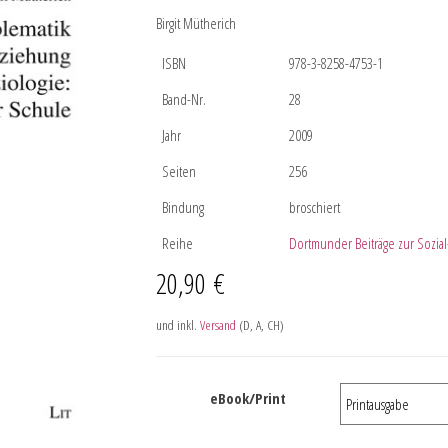
Birgit Mütherich
ISBN
978-3-8258-4753-1
Band-Nr.
28
Jahr
2009
Seiten
256
Bindung
broschiert
Reihe
Dortmunder Beiträge zur Sozial-
20,90
€
und inkl.
Versand
(D, A, CH)
eBook/Print