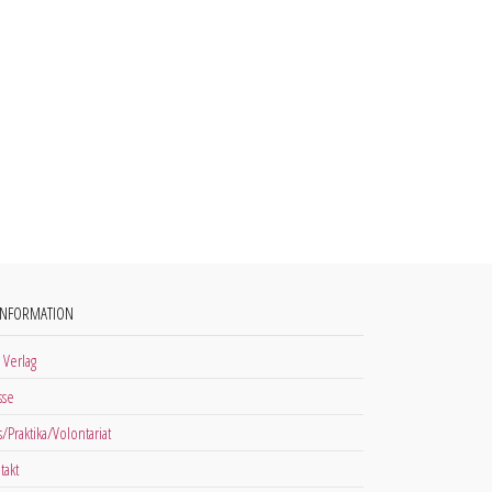
INFORMATION
 Verlag
sse
s/Praktika/Volontariat
takt