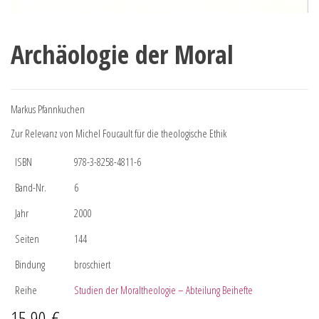
Archäologie der Moral
Markus Pfannkuchen
Zur Relevanz von Michel Foucault für die theologische Ethik
ISBN
978-3-8258-4811-6
Band-Nr.
6
Jahr
2000
Seiten
144
Bindung
broschiert
Reihe
Studien der Moraltheologie – Abteilung Beihefte
15,90
€