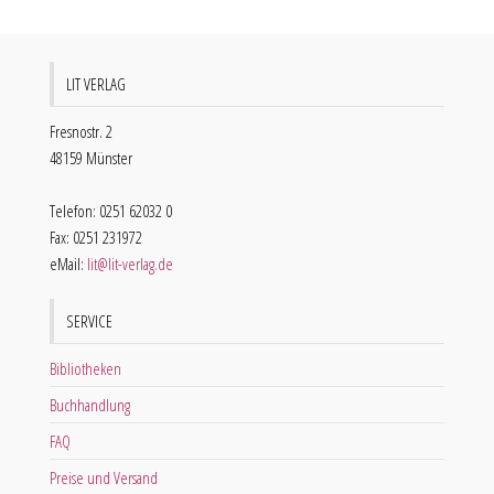
LIT VERLAG
Fresnostr. 2
48159 Münster
Telefon: 0251 62032 0
Fax: 0251 231972
eMail:
lit@lit-verlag.de
SERVICE
Bibliotheken
Buchhandlung
FAQ
Preise und Versand