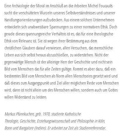
Eine Archäologie der Moral im Anschluß an die Arbeiten Michel Foucaults
sucht die verschütteten Wurzeln unseres Selbstverständnisses und unserer
Handlungsorientierungen aufzudecken. Aus einem solchen Unternehmen
entwickeln sich unabweisbare Spannungen zu einer normativen Ethik. Doch
gerade dieses spannungsreiche Verhältnis ist es, das für eine theologische
Ethik von Relevanz ist. Sie ist wegen ihrer Bestimmung aus dem
christlichen Glauben darauf verwiesen, allen Versuchen, das menschliche
Leben aus sich selbst heraus abzuschließen, zu widerstehen. Nicht der
gegenwärtige Mensch ist der alleinige Herr der Geschichte und nicht sein
Bild vom Menschen das für alle Zeiten gültige. Kommt es aber dazu, daß ein
bestimmtes Bild vom Menschen als Norm allen Menschseins gesetzt wird und
daß dieses zum Ausgangspunkt und Ziel aller möglichen Rede vom Menschen
wird, dann ist nicht allein um des Menschen willen, sondern auch um Gottes
willen Widerstand zu leisten.
Markus Pfannkuchen, geb. 1970, studierte Katholische
Theologie, Geschichte, Erziehungswissenschaft und Philosophie in Köln,
Bonn und Bangalore (Indien). Er arbeitet zur Zeit als Studienreferendar.