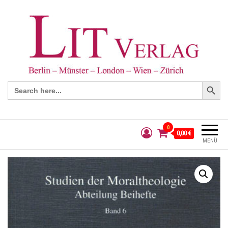
Search Button
Search
for:
0
0,00 €
MENÜ