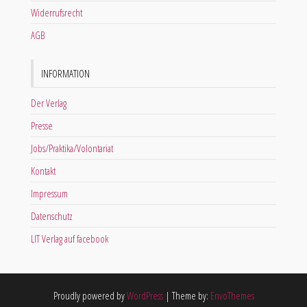
Widerrufsrecht
AGB
INFORMATION
Der Verlag
Presse
Jobs/Praktika/Volontariat
Kontakt
Impressum
Datenschutz
LIT Verlag auf facebook
Proudly powered by
WordPress
|
Theme by:
EnvoThemes