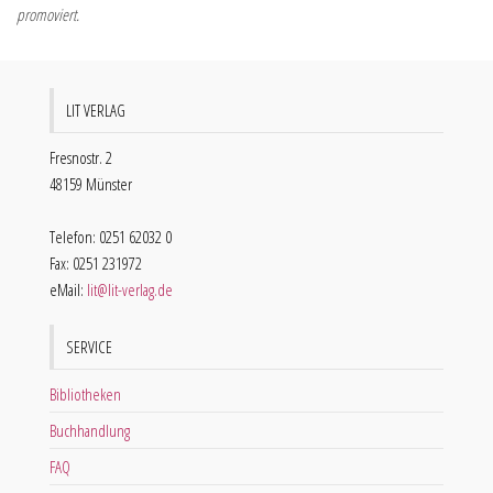
promoviert.
LIT VERLAG
Fresnostr. 2
48159 Münster
Telefon: 0251 62032 0
Fax: 0251 231972
eMail:
lit@lit-verlag.de
SERVICE
Bibliotheken
Buchhandlung
FAQ