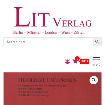
Search Button
Search
for:
0
0,00 €
MENÜ