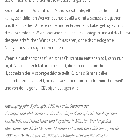
Kyule hat sich mit Kolonial- und Missionsgeschichte, ethnologischen und
kunstgeschichtlichen Werken ebenso befaßt wie mit wissenssoziologischen
und theologischen Arbeiten afrikanischer Provenienz. Dabei gelingt es ihm,
die verschiedenen Wissensbestände ineinander zu spiegeln und auf das Thema
des gesellschaftlichen Wandels zu fokussieren, ohne das theologische
Anliegen aus den Augen zu verlieren.
Wenn ein authentisches afrikanisches Christentum entstehen soll, dann nur
so, daß es zu einer Inkulturation kommt, die sich der historischen
Hypotheken der Missionsgeschichte stellt, Kultur als Ganzheit aller
Lebensbereiche versteht, sich von westlicher Dominanz freizumachen weiß
und von den eigenen Gläubigen getragen wird.
Mwangangi John Kyule, geb. 1960 in Kenia; Studium der
Theologie und Philosophie an der damaligen Philosophisch-Theologischen
Hochschule der Franziskaner und Kapuziner in Münster. War lange Zeit
Mitarbeiter des Afrika Manyatta Museum in Sorsum bei Hildesheim; wurde
2000 zum Dr. theol. der Westfälischen Wilhelms-Universität Münster