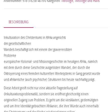
Artikelnummer:
978-3-8258-4876-0
Kategorien:
Theologie
,
Theologie und Praxis
BESCHREIBUNG
Inkulturation des Christentums in Afrika angesichts
des gesellschaftlichen
Wandels beschäftigt sich mit einem der gravierendsten
Probleme
europäischer Kolonial- und Missionsgeschichte im heutigen Afrika, nämlich
mit dem durch diese Geschichte ausgelösten Wandel, der durch die
Oktroyierung eines fremden kulturellen Wertesystems in Gang gesetzt wurde
und afrikanische (auch psychische) Strukturen bis heute nachhaltig prägt.
Diese Arbeit greift nicht nur eine aktuelle Fragestellung auf
(Inkulturationsproblematik), sondern sie eröffnet gleichzeitig einen
originellen Zugang zum Problem. Es geht um die versklavten, gedemütigten
und um ihre Identität gebrachten Afrikaner, die ihre Würde auch innerhalb
des Christentums und der Kirche wiedererlangen sollen.