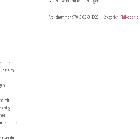
Artikelnummer:
978-3-8258-4920-1
Kategorien:
Philosophie
on der
 hat sich
ngen
ng mit
schlag
cher
m ich hoffe,
ln an ihrer