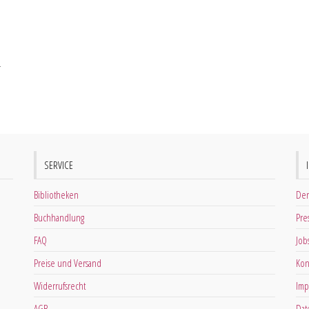
SERVICE
Bibliotheken
Der
Buchhandlung
Pre
FAQ
Job
Preise und Versand
Kon
Widerrufsrecht
Imp
AGB
Dat