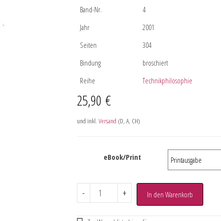
Band-Nr.
4
Jahr
2001
Seiten
304
Bindung
broschiert
Reihe
Technikphilosophie
25,90
€
und inkl.
Versand
(D, A, CH)
eBook/Print
-
+
In den Warenkorb