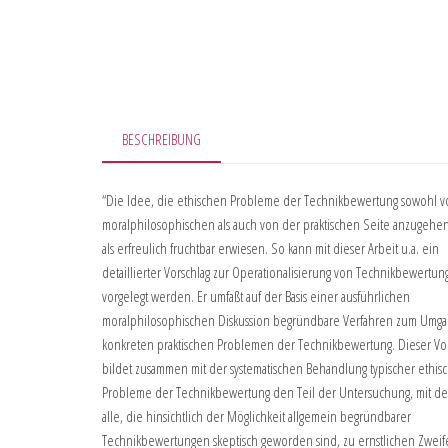
BESCHREIBUNG
“Die Idee, die ethischen Probleme der Technikbewertung sowohl v
moralphilosophischen als auch von der praktischen Seite anzugehen,
als erfreulich fruchtbar erwiesen. So kann mit dieser Arbeit u.a. ein
detaillierter Vorschlag zur Operationalisierung von Technikbewertu
vorgelegt werden. Er umfaßt auf der Basis einer ausführlichen
moralphilosophischen Diskussion begründbare Verfahren zum Umga
konkreten praktischen Problemen der Technikbewertung. Dieser Vor
bildet zusammen mit der systematischen Behandlung typischer ethis
Probleme der Technikbewertung den Teil der Untersuchung, mit de
alle, die hinsichtlich der Möglichkeit allgemein begründbarer
Technikbewertungen skeptisch geworden sind, zu ernstlichen Zweife