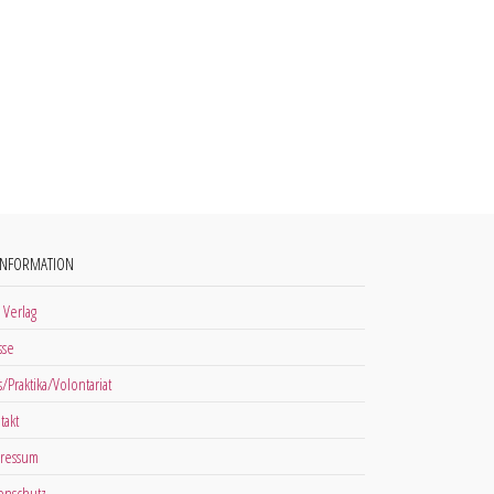
INFORMATION
 Verlag
sse
s/Praktika/Volontariat
takt
ressum
enschutz