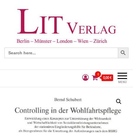
Search Button
Search
for:
0
0,00 €
MENÜ