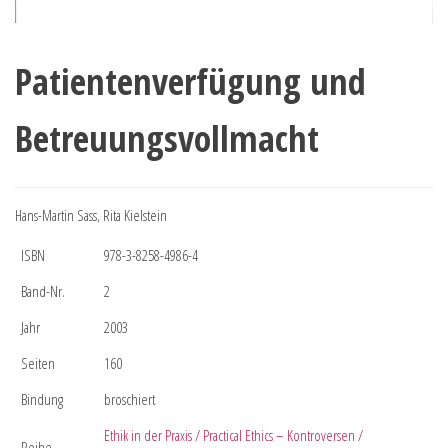
Patientenverfügung und
Betreuungsvollmacht
Hans-Martin Sass, Rita Kielstein
ISBN
978-3-8258-4986-4
Band-Nr.
2
Jahr
2003
Seiten
160
Bindung
broschiert
Ethik in der Praxis / Practical Ethics – Kontroversen /
Reihe