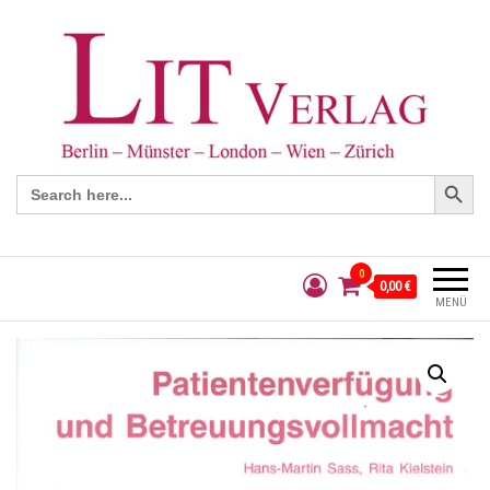
Search Button
Search
for:
0
0,00 €
MENÜ