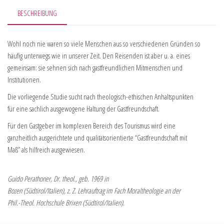
BESCHREIBUNG
Wohl noch nie waren so viele Menschen aus so verschiedenen Gründen so
häufig unterwegs wie in unserer Zeit. Den Reisenden ist aber u. a. eines
gemeinsam: sie sehnen sich nach gastfreundlichen Mitmenschen und
Institutionen.
Die vorliegende Studie sucht nach theologisch-ethischen Anhaltspunkten
für eine sachlich ausgewogene Haltung der Gastfreundschaft.
Für den Gastgeber im komplexen Bereich des Tourismus wird eine
ganzheitlich ausgerichtete und qualitätsorientierte “Gastfreundschaft mit
Maß” als hilfreich ausgewiesen.
Guido Perathoner, Dr. theol., geb. 1969 in
Bozen (Südtirol/Italien), z. Z. Lehrauftrag im Fach Moraltheologie an der
Phil.-Theol. Hochschule Brixen (Südtirol/Italien).