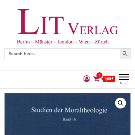
Search Button
Search
for:
0
0,00 €
MENÜ