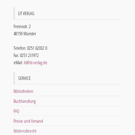
LIT VERLAG
Fresnostr. 2
48159 Münster
Telefon: 0251 62032 0
Fax: 0251 231972
eMail:
lit@lit-verlag.de
SERVICE
Bibliotheken
Buchhandlung
FAQ
Preise und Versand
Widerrufsrecht