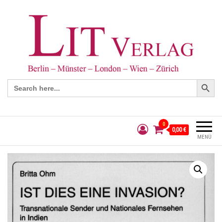
Search Button
Search
for:
0
0,00 €
MENÜ