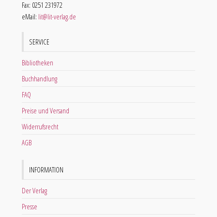
Fax: 0251 231972
eMail:
lit@lit-verlag.de
SERVICE
Bibliotheken
Buchhandlung
FAQ
Preise und Versand
Widerrufsrecht
AGB
INFORMATION
Der Verlag
Presse