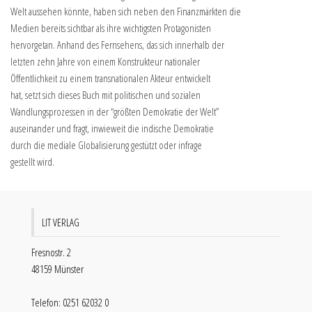
Welt aussehen könnte, haben sich neben den Finanzmärkten die
Medien bereits sichtbar als ihre wichtigsten Protagonisten
hervorgetan. Anhand des Fernsehens, das sich innerhalb der
letzten zehn Jahre von einem Konstrukteur nationaler
Öffentlichkeit zu einem transnationalen Akteur entwickelt
hat, setzt sich dieses Buch mit politischen und sozialen
Wandlungsprozessen in der “größten Demokratie der Welt”
auseinander und fragt, inwieweit die indische Demokratie
durch die mediale Globalisierung gestützt oder infrage
gestellt wird.
LIT VERLAG
Fresnostr. 2
48159 Münster
Telefon: 0251 62032 0