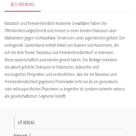
BESCHREIBUNG
Rassistisch und fremdenfeindlich motivierte Gewalttaten haben die
Öffentlichkeit aufgeschreckt und erneut zu einer breiten Diskussion über
Maßnahmen gegen rechtsradikale Tendenzen unter Jugendlichen geführt. Der
vorliegende Sammelband enthält Artikel von Autoren und Autorinnen, die
sich mit dem Thema “Rassismus und Fremdenfeindlichkeit” in intensiver
Weise wissenschaftlich auseinander gesetzt haben. Die Beiträge erweitern
die aktuell geführte Diskussion in historischer, kultureller und
soziologischer Perspektive und verdeutlichen, dass die mit Rassismus und
Fremdenfeindlichkeit gegebene Problematik nicht nur als ein generations-
oder milieuspezifisches Phänomen zu begreifen ist, sondern vielmehr nahezu
alle gesellschaftlichen Segmente betrifft.
LIT VERLAG
Fresnostr. 2