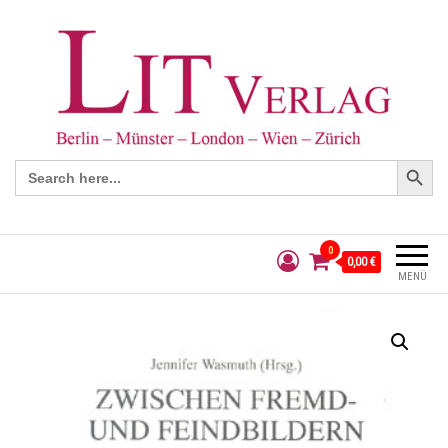
Search Button
Search
for:
0
0,00 €
MENÜ