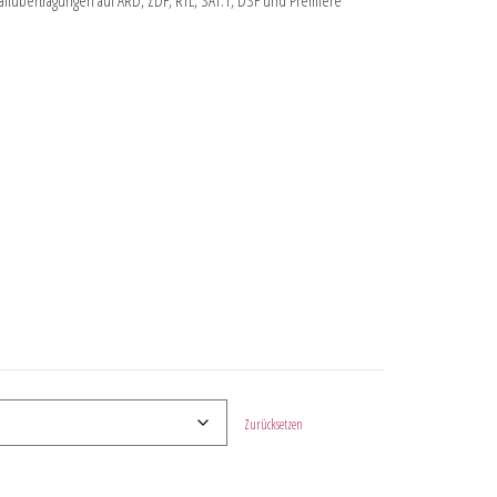
allübertragungen auf ARD, ZDF, RTL, SAT.1, DSF und Premiere
Zurücksetzen