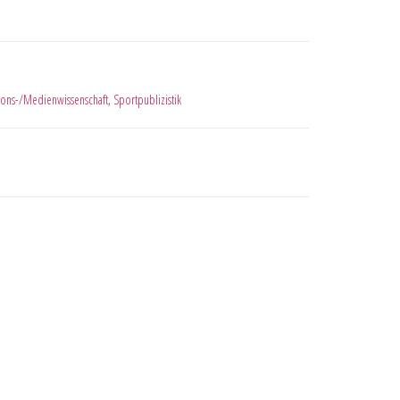
ons-/Medienwissenschaft
,
Sportpublizistik