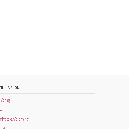
INFORMATION
 Verlag
sse
s/Praktika/Volontariat
takt