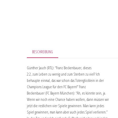
BESCHREIBUNG
Günther Jauch (RTL): “Franz Beckenbauer, dieses
2:2, zum Leben zu wenig und zum Sterben zu viel? Ich
behaupte einmal, das war schon das Totenglöcklein in der
Champions League für den FC Bayern!” Franz
Beckenbauer (FC Bayern München): “Äh, es könnte sein, ja.
Wenn wir noch eine Chance haben wollen, dann müssen wir
jetzt die restlichen vier Spiele gewinnen. Man kann jedes
Spiel gewinnen, man kann aber auch jedes Spiel verlieren.”