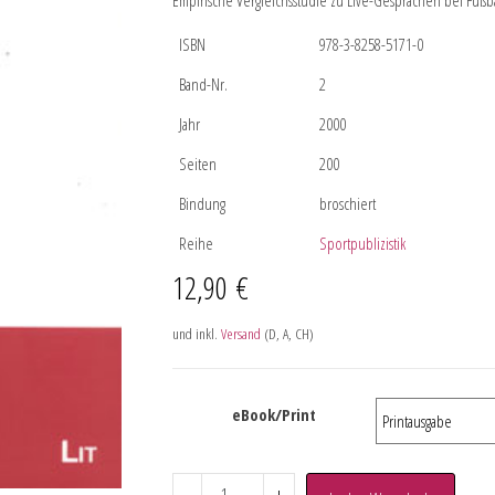
Empirische Vergleichsstudie zu Live-Gesprächen bei Fußb
ISBN
978-3-8258-5171-0
Band-Nr.
2
Jahr
2000
Seiten
200
Bindung
broschiert
Reihe
Sportpublizistik
12,90
€
und inkl.
Versand
(D, A, CH)
eBook/Print