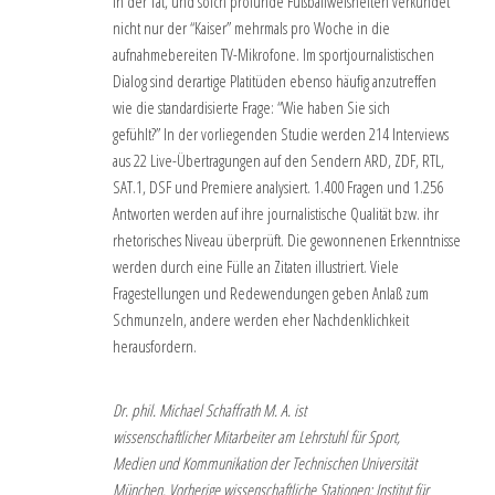
In der Tat, und solch profunde Fußballweisheiten verkündet
nicht nur der “Kaiser” mehrmals pro Woche in die
aufnahmebereiten TV-Mikrofone. Im sportjournalistischen
Dialog sind derartige Platitüden ebenso häufig anzutreffen
wie die standardisierte Frage: “Wie haben Sie sich
gefühlt?” In der vorliegenden Studie werden 214 Interviews
aus 22 Live-Übertragungen auf den Sendern ARD, ZDF, RTL,
SAT.1, DSF und Premiere analysiert. 1.400 Fragen und 1.256
Antworten werden auf ihre journalistische Qualität bzw. ihr
rhetorisches Niveau überprüft. Die gewonnenen Erkenntnisse
werden durch eine Fülle an Zitaten illustriert. Viele
Fragestellungen und Redewendungen geben Anlaß zum
Schmunzeln, andere werden eher Nachdenklichkeit
herausfordern.
Dr. phil. Michael Schaffrath M. A. ist
wissenschaftlicher Mitarbeiter am Lehrstuhl für Sport,
Medien und Kommunikation der Technischen Universität
München. Vorherige wissenschaftliche Stationen: Institut für