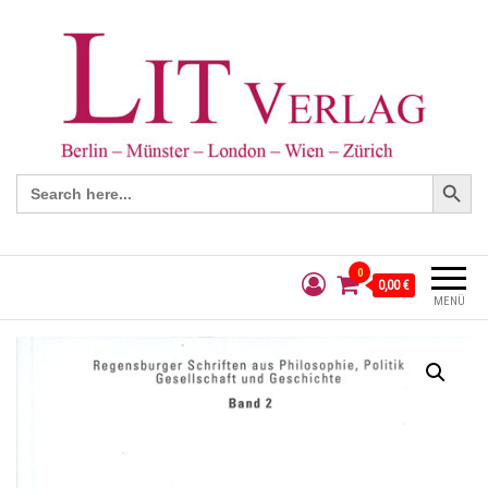
Search Button
Search
for:
0
0,00 €
MENÜ