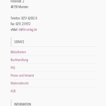
Fresnostr. 2
48159 Münster
Telefon: 0251 62032 0
Fax: 0251 231972
eMail:
lit@lit-verlag.de
SERVICE
Bibliotheken
Buchhandlung
FAQ
Preise und Versand
Widerrufsrecht
AGB
INFORMATION