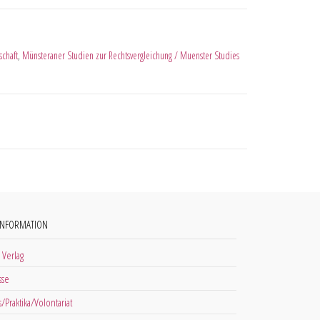
schaft
,
Münsteraner Studien zur Rechtsvergleichung / Muenster Studies
INFORMATION
 Verlag
sse
s/Praktika/Volontariat