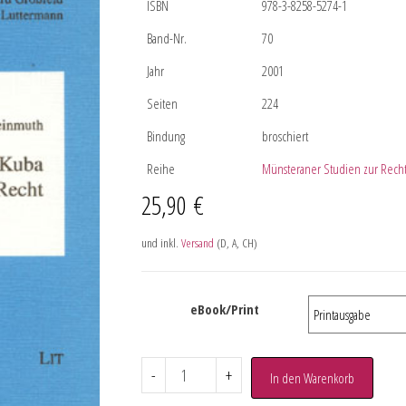
ISBN
978-3-8258-5274-1
Band-Nr.
70
Jahr
2001
Seiten
224
Bindung
broschiert
Reihe
Münsteraner Studien zur Recht
25,90
€
und inkl.
Versand
(D, A, CH)
eBook/Print
-
+
In den Warenkorb