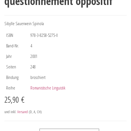
questionnement oppositif
Sibylle Sauerwein Spinola
ISBN
978-3-8258-5275-X
Band-Nr.
4
Jahr
2001
Seiten
248
Bindung
broschiert
Reihe
Romanistische Linguistik
25,90
€
und inkl.
Versand
(D, A, CH)