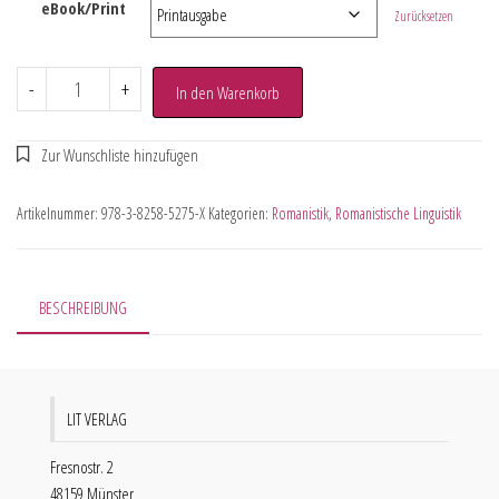
eBook/Print
Zurücksetzen
-
+
In den Warenkorb
Artikelnummer:
978-3-8258-5275-X
Kategorien:
Romanistik
,
Romanistische Linguistik
BESCHREIBUNG
LIT VERLAG
Fresnostr. 2
48159 Münster