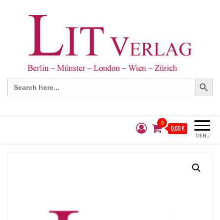
Search Button
Search
for:
0
0,00 €
MENÜ