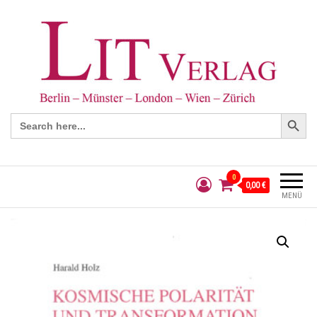
Search Button
Search
for:
0
0,00 €
MENÜ