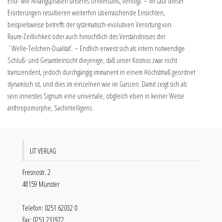
End- wie Anfangsphasen unseres Universums, verfolgt. – Im Lauf dieser
Erörterungen resultieren weiterhin überraschende Einsichten,
beispielsweise betreffs der systematisch-evolutiven Verortung von
Raum-Zeitlichkeit oder auch hinsichtlich des Verständnisses der
`Welle-Teilchen-Dualität’. – Endlich erweist sich als intern notwendige
Schluß- und Gesamteinsicht diejenige, daß unser Kosmos zwar nicht
transzendent, jedoch durchgängig immanent in einem Höchstmaß geordnet
dynamisch ist, und dies im einzelnen wie im Ganzen. Damit zeigt sich als
sein innerstes Signum eine universale, obgleich eben in keiner Weise
anthropomorphe, Sachintelligenz.
LIT VERLAG
Fresnostr. 2
48159 Münster
Telefon: 0251 62032 0
Fax: 0251 231972