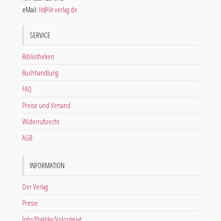
eMail:
lit@lit-verlag.de
SERVICE
Bibliotheken
Buchhandlung
FAQ
Preise und Versand
Widerrufsrecht
AGB
INFORMATION
Der Verlag
Presse
Jobs/Praktika/Volontariat