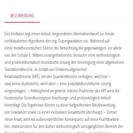
BESCHREIBUNG
Der Verfasser legt einen kritisch begründeten Alternativentwurf zur heute
vieldiskutierten Hypothese der sog. Supergravitation vor. Während auf
einer metatheoretischen Ebene der Betrachtung die gegenwärtigen, vor allem
von der Schule E. Wittens vorangetriebenen, Versuche eine methodologisch
und problemthematisch monistische Lösung der Vereinigung einer allgemeinen
Gravitationstheorie, in Gestalt von Einsteins allgemeiner
Relativitätstheorie (ART), mit der Quantentheorie verfolgen, wird hier –
zwar keine dualistische, wohl aber – eine polaritätstheoretische Lösung
vorgeschlagen. – Anknüpfend an gewisse interne Probleme der ART wird die
Einsteinsche Grundkonzeption forschungs- und problemlogisch kritisch
hinterfragt. Die Ergebnisse führen zu einer tiefgreifenden Neubewertung
von Gravitation sowie zu einer evolutiven Gesamtsicht überhaupt. – Dieser
neue Ansatz wird mit außerordentlicher Konsequenz auf seine Fruchtbarkeit
hin, insbesondere für den bisher methodologisch unzugänglichen Bereich der