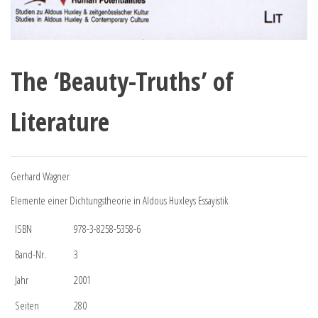
The ‘Beauty-Truths’ of
Literature
Gerhard Wagner
Elemente einer Dichtungstheorie in Aldous Huxleys Essayistik
ISBN
978-3-8258-5358-6
Band-Nr.
3
Jahr
2001
Seiten
280