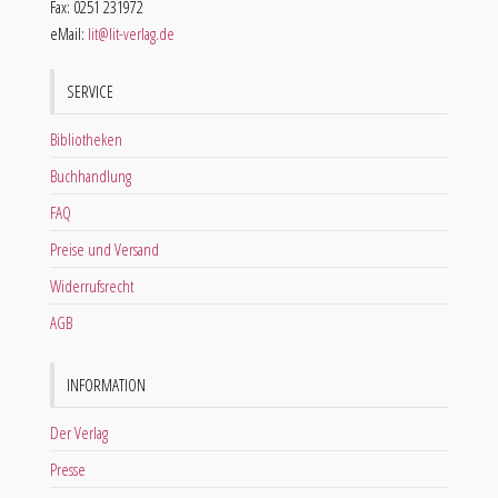
Fax: 0251 231972
eMail:
lit@lit-verlag.de
SERVICE
Bibliotheken
Buchhandlung
FAQ
Preise und Versand
Widerrufsrecht
AGB
INFORMATION
Der Verlag
Presse