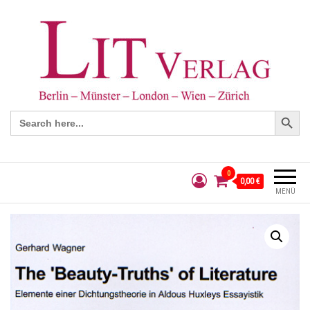
Search Button
Search
for:
0
0,00 €
MENÜ