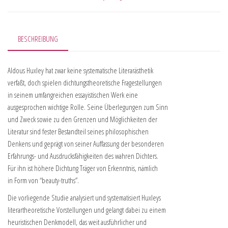
BESCHREIBUNG
Aldous Huxley hat zwar keine systematische Literarästhetik
verfaßt, doch spielen dichtungstheoretische Fragestellungen
in seinem umfangreichen essayistischen Werk eine
ausgesprochen wichtige Rolle. Seine Überlegungen zum Sinn
und Zweck sowie zu den Grenzen und Möglichkeiten der
Literatur sind fester Bestandteil seines philosophischen
Denkens und geprägt von seiner Auffassung der besonderen
Erfahrungs- und Ausdrucksfähigkeiten des wahren Dichters.
Für ihn ist höhere Dichtung Träger von Erkenntnis, nämlich
in Form von “beauty-truths”.
Die vorliegende Studie analysiert und systematisiert Huxleys
literartheoretische Vorstellungen und gelangt dabei zu einem
heuristischen Denkmodell, das weit ausführlicher und