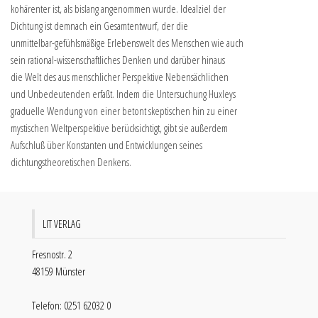
kohärenter ist, als bislang angenommen wurde. Idealziel der
Dichtung ist demnach ein Gesamtentwurf, der die
unmittelbar-gefühlsmäßige Erlebenswelt des Menschen wie auch
sein rational-wissenschaftliches Denken und darüber hinaus
die Welt des aus menschlicher Perspektive Nebensächlichen
und Unbedeutenden erfaßt. Indem die Untersuchung Huxleys
graduelle Wendung von einer betont skeptischen hin zu einer
mystischen Weltperspektive berücksichtigt, gibt sie außerdem
Aufschluß über Konstanten und Entwicklungen seines
dichtungstheoretischen Denkens.
LIT VERLAG
Fresnostr. 2
48159 Münster
Telefon: 0251 62032 0