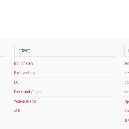
SERVICE
Bibliotheken
Der
Buchhandlung
Pre
FAQ
Job
Preise und Versand
Kon
Widerrufsrecht
Imp
AGB
Dat
LIT