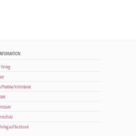
INFORMATION
 Verlag
sse
s/Praktika/Volontariat
takt
ressum
enschutz
 Verlag auf facebook