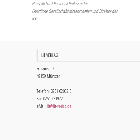
Hans-Richard Reuter ist Professor für
Christliche Gesellschaftswissenschaften und Direktor des
ICG.
LIT VERLAG
Fresnostr. 2
48159 Münster
Telefon: 0251 62032 0
Fax: 0251 231972
eMail:
lit@lit-verlag.de