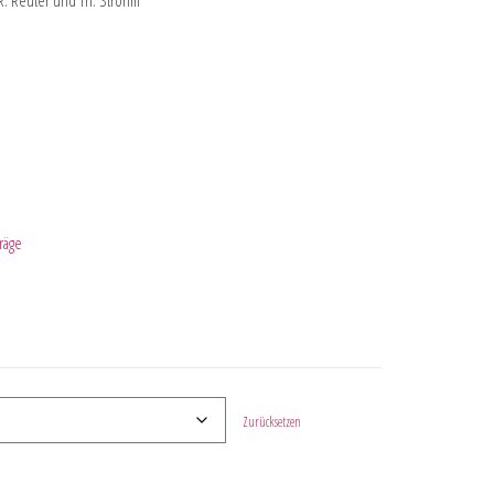
-R. Reuter und Th. Strohm
räge
Zurücksetzen