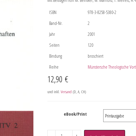
Mit Beiträgen von M. Beintker, W. Marhold, T. Meireis, H.
ISBN
978-3-8258-5380-2
Band-Nr.
2
Jahr
2001
Seiten
120
Bindung
broschiert
Reihe
Münstersche Theologische Vort
12,90
€
und inkl.
Versand
(D, A, CH)
eBook/Print