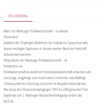
BESCHREIBUNG
Bilanz der Marburger Politikwissenschaft – zu diesem
Thema fand
anläßlich des 50-jährigen Bestehens des Instituts ein Symposium statt,
dessen wichtigste Ergebnisse in diesem zweiten Band der Festschrift
dokumentiert werden.
Perspektiven der Marburger Politikwissenschaft – im
Verständnis von
Politikwissenschaft als moderner Demokratiewissenschaft entwickeln alte
und junge, langjährige und neuberufene Lehrende zukunftsfähige
Schwerpunkte für Forschung und Lehre im Hauptteil dieses Bandes.
Was ist aus den Absolventenjahrgängen 1993 bis 2000 geworden? Die
Ergebnisse der 2. Marburger Absolventenbefragung runden das
Buch ab.