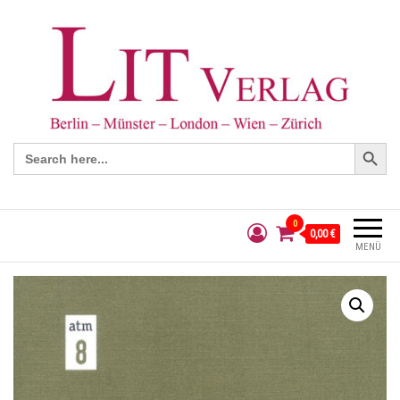
Search Button
Search
for:
0
0,00 €
MENÜ