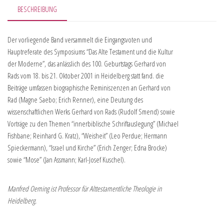
BESCHREIBUNG
Der vorliegende Band versammelt die Eingangsvoten und
Hauptreferate des Symposiums “Das Alte Testament und die Kultur
der Moderne”, das anlässlich des 100. Geburtstags Gerhard von
Rads vom 18. bis 21. Oktober 2001 in Heidelberg statt fand. die
Beiträge umfassen biographische Reminiszenzen an Gerhard von
Rad (Magne Saebo; Erich Renner), eine Deutung des
wissenschaftlichen Werks Gerhard von Rads (Rudolf Smend) sowie
Vorträge zu den Themen “innerbiblische Schriftauslegung” (Michael
Fishbane; Reinhard G. Kratz), “Weisheit” (Leo Perdue; Hermann
Spieckermann), “Israel und Kirche” (Erich Zenger; Edna Brocke)
sowie “Mose” (Jan Assmann; Karl-Josef Kuschel).
Manfred Oeming ist Professor für Alttestamentliche Theologie in
Heidelberg.