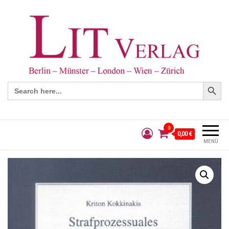
Search Button
Search
for:
0
0,00 €
MENÜ