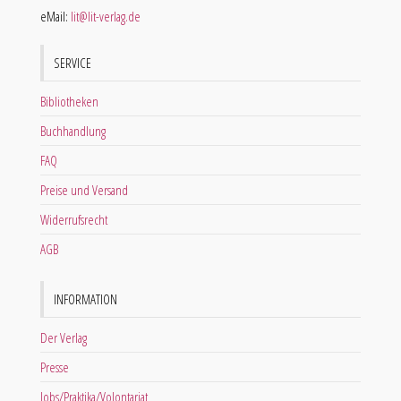
eMail:
lit@lit-verlag.de
SERVICE
Bibliotheken
Buchhandlung
FAQ
Preise und Versand
Widerrufsrecht
AGB
INFORMATION
Der Verlag
Presse
Jobs/Praktika/Volontariat