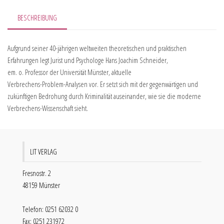
BESCHREIBUNG
Aufgrund seiner 40-jährigen weltweiten theoretischen und praktischen
Erfahrungen legt Jurist und Psychologe Hans Joachim Schneider,
em. o. Professor der Universität Münster, aktuelle
Verbrechens-Problem-Analysen vor. Er setzt sich mit der gegenwärtigen und
zukünftigen Bedrohung durch Kriminalität auseinander, wie sie die moderne
Verbrechens-Wissenschaft sieht.
LIT VERLAG
Fresnostr. 2
48159 Münster
Telefon: 0251 62032 0
Fax: 0251 231972