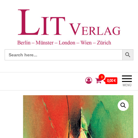
Search Button
Search
for:
0
0,00 €
MENÜ