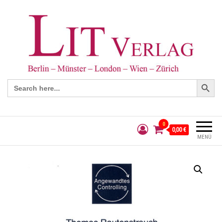
Search Button
Search
for:
0
0,00 €
MENÜ