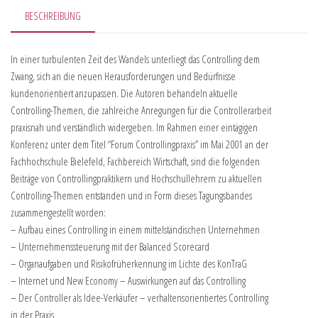
BESCHREIBUNG
In einer turbulenten Zeit des Wandels unterliegt das Controlling dem
Zwang, sich an die neuen Herausforderungen und Bedürfnisse
kundenorientiert anzupassen. Die Autoren behandeln aktuelle
Controlling-Themen, die zahlreiche Anregungen für die Controllerarbeit
praxisnah und verständlich widergeben. Im Rahmen einer eintägigen
Konferenz unter dem Titel “Forum Controllingpraxis” im Mai 2001 an der
Fachhochschule Bielefeld, Fachbereich Wirtschaft, sind die folgenden
Beiträge von Controllingpraktikern und Hochschullehrern zu aktuellen
Controlling-Themen entstanden und in Form dieses Tagungsbandes
zusammengestellt worden:
– Aufbau eines Controlling in einem mittelständischen Unternehmen
– Unternehmenssteuerung mit der Balanced Scorecard
– Organaufgaben und Risikofrüherkennung im Lichte des KonTraG
– Internet und New Economy – Auswirkungen auf das Controlling
– Der Controller als Idee-Verkäufer – verhaltensorientiertes Controlling
in der Praxis