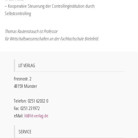
– Kooperative Steuerung der Controllinginstitution durch
Selbstcontrolling
Thomas Rautenstrauch ist Professor
für Wirtschaftswissenschaften an der Fachhochschule Bielefeld.
LIT VERLAG
Fresnostr. 2
48159 Münster
Telefon: 0251 62032 0
Fax: 0251 231972
eMail:
lit@lit-verlag.de
SERVICE