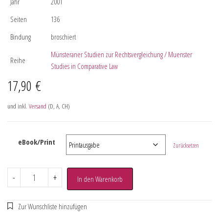
Jahr
2001
Seiten
136
Bindung
broschiert
Münsteraner Studien zur Rechtsvergleichung / Muenster
Reihe
Studies in Comparative Law
17,90
€
und inkl.
Versand
(D, A, CH)
eBook/Print
Zurücksetzen
-
+
In den Warenkorb