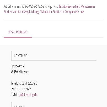
Artikelnummer:
978-3-8258-5732-8
Kategorien:
Rechtswissenschaft
,
Münsteraner
Studien zur Rechtsvergleichung / Muenster Studies in Comparative Law
BESCHREIBUNG
LIT VERLAG
Fresnostr. 2
48159 Münster
Telefon: 0251 62032 0
Fax: 0251 231972
eMail:
lit@lit-verlag.de
SERVICE