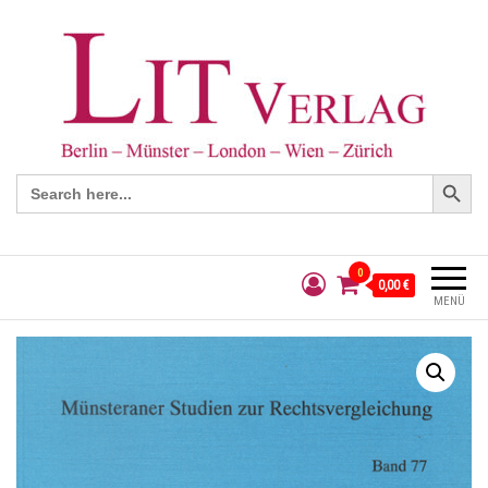
Search Button
Search
for:
0
0,00 €
MENÜ