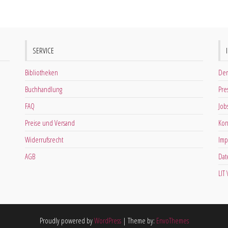
SERVICE
Bibliotheken
Der
Buchhandlung
Pre
FAQ
Job
Preise und Versand
Kon
Widerrufsrecht
Imp
AGB
Dat
LIT
Proudly powered by
WordPress
|
Theme by:
EnvoThemes