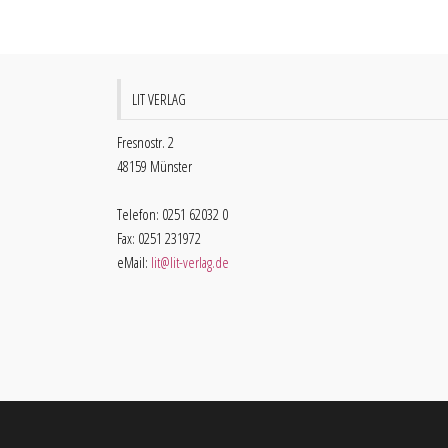
LIT VERLAG
Fresnostr. 2
48159 Münster
Telefon: 0251 62032 0
Fax: 0251 231972
eMail:
lit@lit-verlag.de