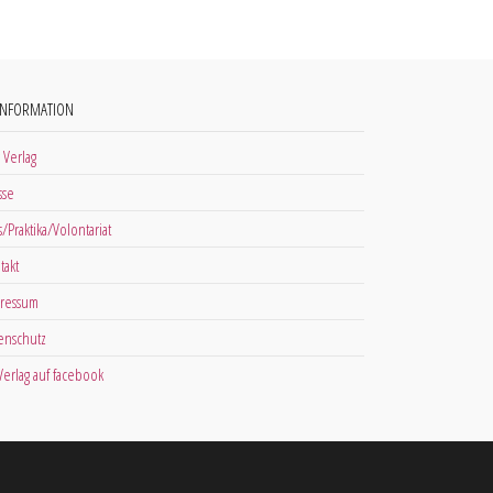
INFORMATION
 Verlag
sse
s/Praktika/Volontariat
takt
ressum
enschutz
 Verlag auf facebook