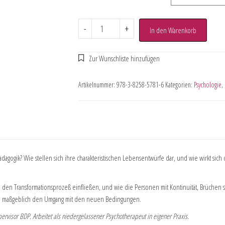
-
+
In den Warenkorb
Artikelnummer:
978-3-8258-5781-6
Kategorien:
Psychologie
,
agogik? Wie stellen sich ihre charakteristischen Lebensentwürfe dar, und wie wirkt sic
n den Transformationsprozeß einfließen, und wie die Personen mit Kontinuität, Brüchen 
bei maßgeblich den Umgang mit den neuen Bedingungen.
ervisor BDP. Arbeitet als niedergelassener Psychotherapeut in eigener Praxis.