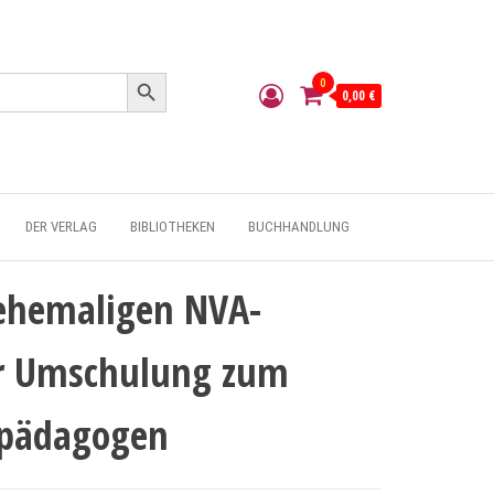
Search Button
0
0,00 €
DER VERLAG
BIBLIOTHEKEN
BUCHHANDLUNG
 ehemaligen NVA-
ur Umschulung zum
alpädagogen