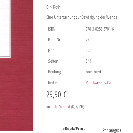
Dirk Roth
Eine Untersuchung zur Bewältigung der Wende
ISBN
978-3-8258-5781-6
Band-Nr.
77
Jahr
2001
Seiten
344
Bindung
broschiert
Reihe
Politikwissenschaft
29,90
€
und inkl.
Versand
(D, A, CH)
eBook/Print