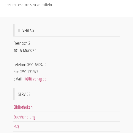
breiten Leserkreis zu vermitteln.
LIT VERLAG
Fresnostr. 2
48159 Münster
Telefon: 0251 62032 0
Fax: 0251 231972
eMail:
lit@lit-verlag.de
SERVICE
Bibliotheken
Buchhandlung
FAQ