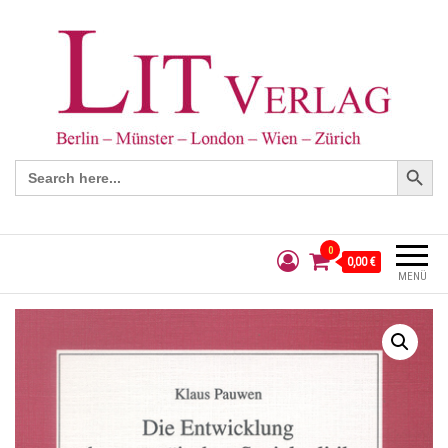
Search Button
Search
for:
0
0,00 €
MENÜ