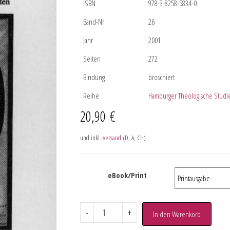
ISBN
978-3-8258-5834-0
Band-Nr.
26
Jahr
2001
Seiten
272
Bindung
broschiert
Reihe
Hamburger Theologische Studi
20,90
€
und inkl.
Versand
(D, A, CH)
eBook/Print
-
+
In den Warenkorb