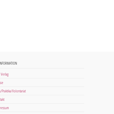
INFORMATION
 Verlag
sse
s/Praktika/Volontariat
takt
ressum