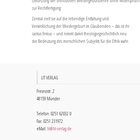
Umsetzung der orthodoxen Wiedergeburtslehre ohne Widerspruch
zur Rechtfertigung.
Zentral zielt sie auf die lebendige Entfaltung und
Verwirklichung der Wiedergeburt im Glaubenden – das ist ihr
cantus firmus – und nimmt damit theologiegeschichtlich neu
die Bedeutung des menschlichen Subjekts für die Ethik wahr.
LIT VERLAG
Fresnostr. 2
48159 Münster
Telefon: 0251 62032 0
Fax: 0251 231972
eMail:
lit@lit-verlag.de