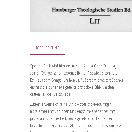
BESCHREIBUNG
Speners Ethik wird hier erstmals entfaltet auf der Grundlage
seiner “Evangelischen Lebenspflichten”, sowie als konkrete
Ethik aus dem Evangelium heraus. Außerdem erweitert Spener
erstmals die bisher zweigeteilte orthodoxe Ethik um den
dritten Teil der Selbstliebe.
Zudem erweist sich seine Ethik – trotz kritikbedürftiger
moralischer Engführungen und Ängstlichkeiten angesichts
protestantischer Freiheit, sowie gesetzlicher Tendenzen
bezüglich der Früchte des Glaubens – doch ganz als korrekte