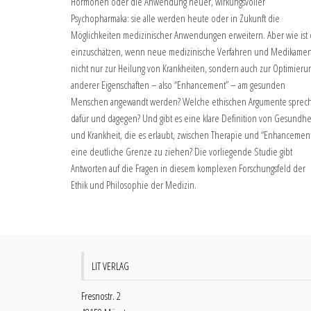
Hormonen oder die Anwendung neuer, wirkungsvoller
Psychopharmaka: sie alle werden heute oder in Zukunft die
Möglichkeiten medizinischer Anwendungen erweitern. Aber wie ist 
einzuschätzen, wenn neue medizinische Verfahren und Medikame
nicht nur zur Heilung von Krankheiten, sondern auch zur Optimieru
anderer Eigenschaften – also “Enhancement” – am gesunden
Menschen angewandt werden? Welche ethischen Argumente sprec
dafür und dagegen? Und gibt es eine klare Definition von Gesundhe
und Krankheit, die es erlaubt, zwischen Therapie und “Enhancemen
eine deutliche Grenze zu ziehen? Die vorliegende Studie gibt
Antworten auf die Fragen in diesem komplexen Forschungsfeld der
Ethik und Philosophie der Medizin.
LIT VERLAG
Fresnostr. 2