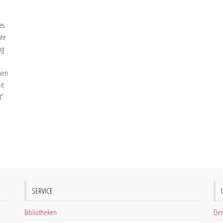
es
nte
ng
hen
it
t”
SERVICE
Bibliotheken
Der