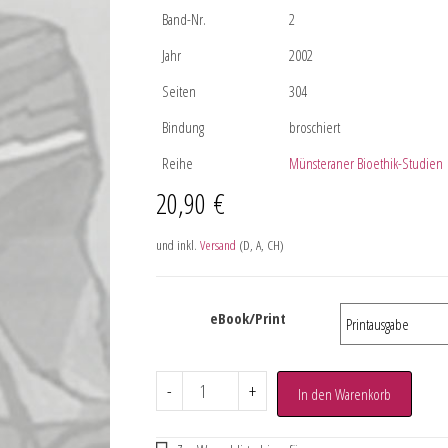
Band-Nr.
2
Jahr
2002
Seiten
304
Bindung
broschiert
Reihe
Münsteraner Bioethik-Studien
20,90
€
und inkl.
Versand
(D, A, CH)
eBook/Print
-
+
In den Warenkorb