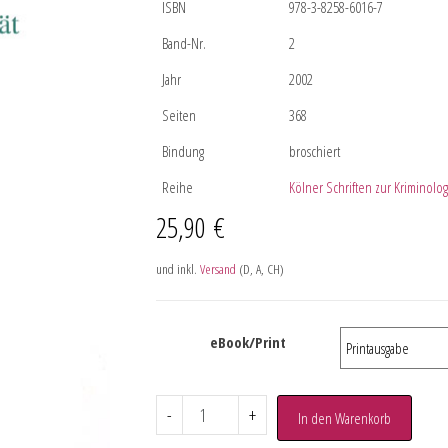
ISBN
978-3-8258-6016-7
Band-Nr.
2
Jahr
2002
Seiten
368
Bindung
broschiert
Reihe
Kölner Schriften zur Kriminolog
25,90
€
und inkl.
Versand
(D, A, CH)
eBook/Print
-
+
In den Warenkorb