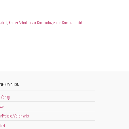
schaft
,
Kölner Schriften zur Kriminologie und Kriminalpolitik
INFORMATION
 Verlag
sse
s/Praktika/Volontariat
takt