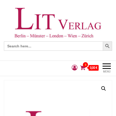
Search Button
Search
for:
0
0,00 €
MENÜ