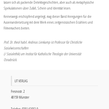
lassen sich als packende Detektivgeschichten, aber auch als metaphysische
Spekulationen über Zufall, Schein und Identität lesen.
Keineswegs erschöpfend angelegt, mag dieser Band Anregungen für die
Auseinandersetzung mit dem Werk eines zeitgenössischen Erzählers und
Filmemachers bieten.
Prof. Dr. theol habil. Andreas Lienkamp ist Professor für Christliche
Sozialwissenschaften
(/ Sozialethik) am Institut für Katholische Theologie der Universität
Osnabrück.
LIT VERLAG
Fresnostr. 2
48159 Münster
Telefon: 0251 62032 0