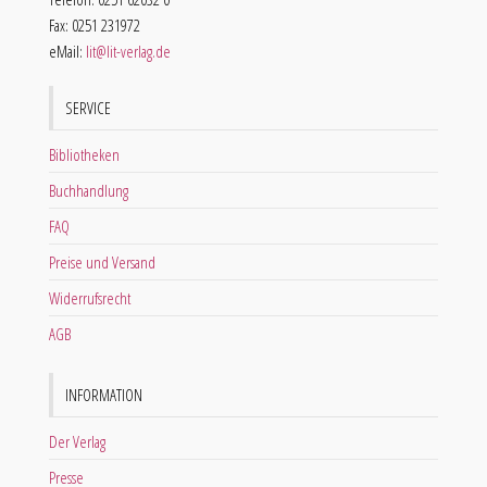
Fax: 0251 231972
eMail:
lit@lit-verlag.de
SERVICE
Bibliotheken
Buchhandlung
FAQ
Preise und Versand
Widerrufsrecht
AGB
INFORMATION
Der Verlag
Presse