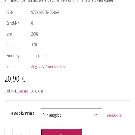
Annäherungen an das Werk des Erzählers und Filmemachers Paul Auster
ISBN
978-3-8258-6046-9
Band-Nr.
8
Jahr
2002
Seiten
170
Bindung
broschiert
Reihe
Anglistik/ Amerikanistik
20,90
€
und inkl.
Versand
(D, A, CH)
eBook/Print
Zurücksetzen