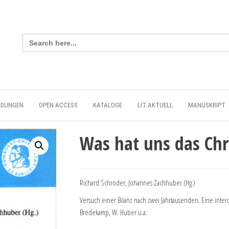
Search
for:
LDUNGEN
OPEN ACCESS
KATALOGE
LIT AKTUELL
MANUSKRIPT
Was hat uns das Chr
Richard Schröder, Johannes Zachhuber (Hg.)
Versuch einer Bilanz nach zwei Jahrtausenden. Eine interd
Bredekamp, W. Huber u.a.