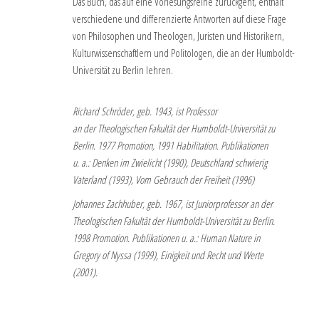
Das Buch, das auf eine Vorlesungsreihe zurückgeht, enthält
verschiedene und differenzierte Antworten auf diese Frage
von Philosophen und Theologen, Juristen und Historikern,
Kulturwissenschaftlern und Politologen, die an der Humboldt-
Universität zu Berlin lehren.
Richard Schröder, geb. 1943, ist Professor
an der Theologischen Fakultät der Humboldt-Universität zu
Berlin. 1977 Promotion, 1991 Habilitation. Publikationen
u. a.: Denken im Zwielicht (1990), Deutschland schwierig
Vaterland (1993), Vom Gebrauch der Freiheit (1996)
Johannes Zachhuber, geb. 1967, ist Juniorprofessor an der
Theologischen Fakultät der Humboldt-Universität zu Berlin.
1998 Promotion. Publikationen u. a.: Human Nature in
Gregory of Nyssa (1999), Einigkeit und Recht und Werte
(2001).