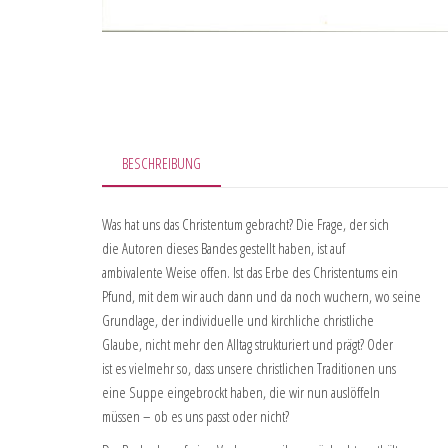
BESCHREIBUNG
Was hat uns das Christentum gebracht? Die Frage, der sich
die Autoren dieses Bandes gestellt haben, ist auf
ambivalente Weise offen. Ist das Erbe des Christentums ein
Pfund, mit dem wir auch dann und da noch wuchern, wo seine
Grundlage, der individuelle und kirchliche christliche
Glaube, nicht mehr den Alltag strukturiert und prägt? Oder
ist es vielmehr so, dass unsere christlichen Traditionen uns
eine Suppe eingebrockt haben, die wir nun auslöffeln
müssen – ob es uns passt oder nicht?