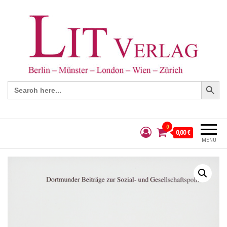
Search Button
Search
for:
0
0,00 €
MENÜ