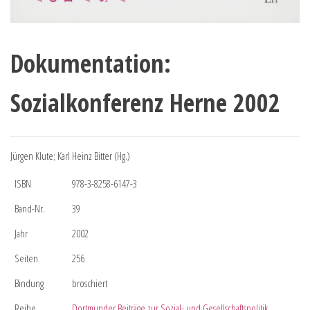
Dokumentation:
Sozialkonferenz Herne 2002
Jürgen Klute; Karl Heinz Bitter (Hg.)
ISBN
978-3-8258-6147-3
Band-Nr.
39
Jahr
2002
Seiten
256
Bindung
broschiert
Reihe
Dortmunder Beiträge zur Sozial- und Gesellschaftspolitik