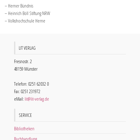
– Herner Bündnis
– Heinrich Böll Stiftung NRW
– Volkshochschule Herne
LIT VERLAG
Fresnostr. 2
48159 Münster
Telefon: 0251 62032 0
Fax: 0251 231972
eMail:
lit@lit-verlag.de
SERVICE
Bibliotheken
Buchhandlung