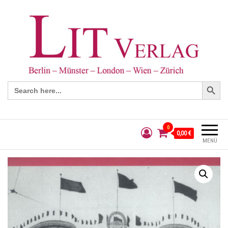
Search Button
Search
for:
0
0,00 €
MENÜ