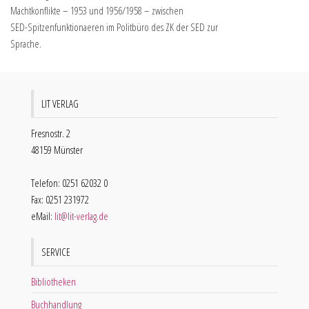
Machtkonflikte – 1953 und 1956/1958 – zwischen
SED-Spitzenfunktionaeren im Politbüro des ZK der SED zur
Sprache.
LIT VERLAG
Fresnostr. 2
48159 Münster
Telefon: 0251 62032 0
Fax: 0251 231972
eMail:
lit@lit-verlag.de
SERVICE
Bibliotheken
Buchhandlung